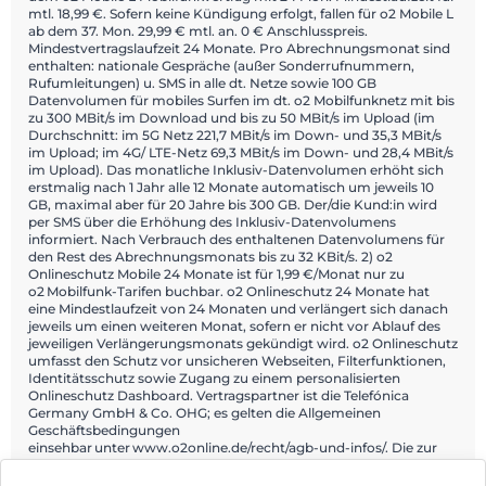
mtl. 18,99 €. Sofern keine Kündigung erfolgt, fallen für o2 Mobile L
ab dem 37. Mon. 29,99 € mtl. an. 0 € Anschlusspreis.
Mindestvertragslaufzeit 24 Monate. Pro Abrechnungsmonat sind
enthalten: nationale Gespräche (außer Sonderrufnummern,
Rufumleitungen) u. SMS in alle dt. Netze sowie 100 GB
Datenvolumen für mobiles Surfen im dt. o2 Mobilfunknetz mit bis
zu 300 MBit/s im Download und bis zu 50 MBit/s im Upload (im
Durchschnitt: im 5G Netz 221,7 MBit/s im Down- und 35,3 MBit/s
im Upload; im 4G/ LTE-Netz 69,3 MBit/s im Down- und 28,4 MBit/s
im Upload). Das monatliche Inklusiv-Datenvolumen erhöht sich
erstmalig nach 1 Jahr alle 12 Monate automatisch um jeweils 10
GB, maximal aber für 20 Jahre bis 300 GB. Der/die Kund:in wird
per SMS über die Erhöhung des Inklusiv-Datenvolumens
informiert. Nach Verbrauch des enthaltenen Datenvolumens für
den Rest des Abrechnungsmonats bis zu 32 KBit/s. 2) o2
Onlineschutz Mobile 24 Monate ist für 1,99 €/Monat nur zu
o2 Mobilfunk-Tarifen buchbar. o2 Onlineschutz 24 Monate hat
eine Mindestlaufzeit von 24 Monaten und verlängert sich danach
jeweils um einen weiteren Monat, sofern er nicht vor Ablauf des
jeweiligen Verlängerungsmonats gekündigt wird. o2 Onlineschutz
umfasst den Schutz vor unsicheren Webseiten, Filterfunktionen,
Identitätsschutz sowie Zugang zu einem personalisierten
Onlineschutz Dashboard. Vertragspartner ist die Telefónica
Germany GmbH & Co. OHG; es gelten die Allgemeinen
Geschäftsbedingungen
einsehbar unter www.o2online.de/recht/agb-und-infos/. Die zur
Nutzung erforderliche Datenverbindung ist nicht Gegenstand von
o2 Onlineschutz.