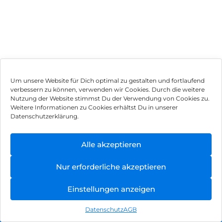
Um unsere Website für Dich optimal zu gestalten und fortlaufend
verbessern zu können, verwenden wir Cookies. Durch die weitere
Nutzung der Website stimmst Du der Verwendung von Cookies zu.
Impressum
Weitere Informationen zu Cookies erhältst Du in unserer
Datenschutzerklärung.
AGB
Datenschutz
Alle akzeptieren
Vertrag widerrufen
Nur erforderliche akzeptieren
Hinweis zur Batterieentsorgung
Einstellungen anzeigen
Newsletter
Datenschutz
AGB
©
2026
, Brodos AG – All Rights Reserved.