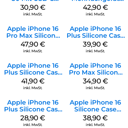
Kabel Weiß
Luna Grey
30,90
€
42,90
€
inkl. MwSt.
inkl. MwSt.
Apple iPhone 16
Apple iPhone 16
Pro Max Silicone
Plus Silicone Case
Case MagSafe
MagSafe Plum
47,90
€
39,90
€
Black
inkl. MwSt.
inkl. MwSt.
Apple iPhone 16
Apple iPhone 16
Plus Silicone Case
Pro Max Silicone
MagSafe Stone
Case MagSafe
41,90
€
34,90
€
Gray
Denim
inkl. MwSt.
inkl. MwSt.
Apple iPhone 16
Apple iPhone 16
Plus Silicone Case
Silicone Case
MagSafe Black
MagSafe
28,90
€
38,90
€
Ultramarine
inkl. MwSt.
inkl. MwSt.