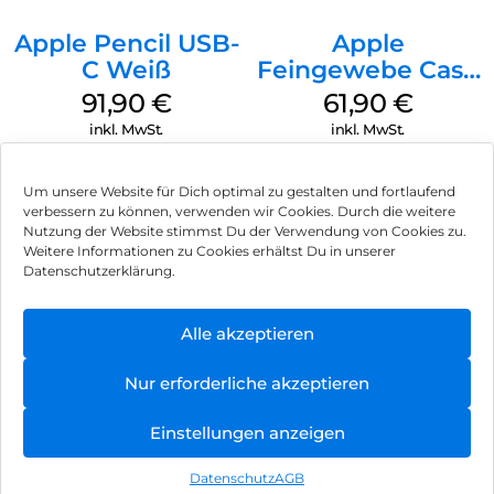
Apple Pencil USB-
Apple
C Weiß
Feingewebe Case
iPhone 15 Pro
91,90
€
61,90
€
MagSafe Schwarz
inkl. MwSt.
inkl. MwSt.
Um unsere Website für Dich optimal zu gestalten und fortlaufend
verbessern zu können, verwenden wir Cookies. Durch die weitere
Nutzung der Website stimmst Du der Verwendung von Cookies zu.
Impressum
Weitere Informationen zu Cookies erhältst Du in unserer
Datenschutzerklärung.
AGB
Datenschutz
Alle akzeptieren
Vertrag widerrufen
Nur erforderliche akzeptieren
Hinweis zur Batterieentsorgung
Einstellungen anzeigen
Newsletter
Datenschutz
AGB
©
2026
, Brodos AG – All Rights Reserved.