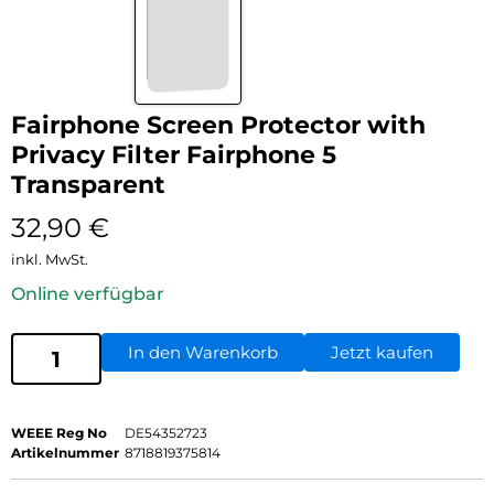
Fairphone Screen Protector with
Privacy Filter Fairphone 5
Transparent
32,90
€
inkl. MwSt.
Online verfügbar
In den Warenkorb
Jetzt kaufen
WEEE Reg No
DE54352723
Artikelnummer
8718819375814