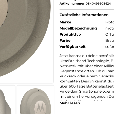
Artikelnummer
0840493608624
Zusätzliche Informationen
Marke
Moto
Modellbezeichnung
moto
Produkttyp
Ortu
Farbe
Brau
Verfügbarkeit
sofo
Jetzt kannst du deine persön
UltraBreitband-Technologie, 
Netzwerk mit über einer Milli
Gegenstände orten. Ob du nac
Rucksack oder einem Gepäckst
kompakten Design kannst du al
über 600 Tage Batterielaufzeit
Finde dein Smartphone oder n
mit einem hervorragenden Date
sind auch für uns wichtig.
Mehr lesen