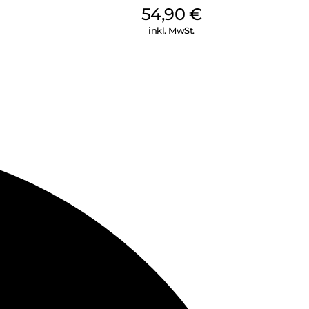
54,90
€
inkl. MwSt.