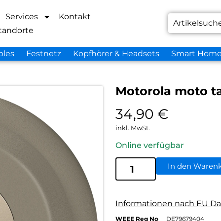
Services
Kontakt
tandorte
bles
Festnetz
Kopfhörer & Headsets
Smart Hom
Motorola moto ta
34,90
€
inkl. MwSt.
Online verfügbar
In den Waren
Informationen nach EU Da
WEEE Reg No
DE79679404