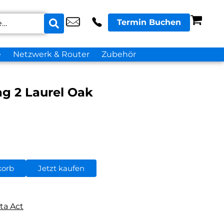
Termin Buchen
e
Netzwerk & Router
Zubehör
g 2 Laurel Oak
korb
Jetzt kaufen
ta Act