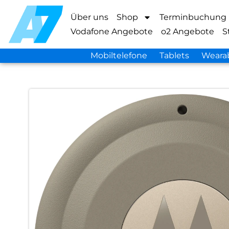
Über uns
Shop
Terminbuchung
Vodafone Angebote
o2 Angebote
S
Mobiltelefone
Tablets
Weara