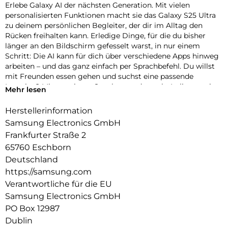
Erlebe Galaxy AI der nächsten Generation. Mit vielen
personalisierten Funktionen macht sie das Galaxy S25 Ultra
zu deinem persönlichen Begleiter, der dir im Alltag den
Rücken freihalten kann. Erledige Dinge, für die du bisher
länger an den Bildschirm gefesselt warst, in nur einem
Schritt: Die AI kann für dich über verschiedene Apps hinweg
arbeiten – und das ganz einfach per Sprachbefehl. Du willst
mit Freunden essen gehen und suchst eine passende
Location? Mit nur einem Satz kannst du nach „Italiener mit
Mehr lesen
besten Bewertungen, bei denen Hunde erlaubt sind“ suchen
und die Zusammenfassung direkt in euren Gruppenchat
Herstellerinformation
einfügen lassen. Dir ist es wichtig, up-to-date zu bleiben?
Samsung Electronics GmbH
Auch darum kann sich jetzt dein Galaxy S25 Ultra kümmern.
Frankfurter Straße 2
In Form von automatischen Now Briefs versorgt es dich mit
65760 Eschborn
Tipps und Updates rund um deine Routinen. Auf deiner
täglichen Strecke zum Büro ist heute viel Verkehr? Schon
Deutschland
erhältst du die Mitteilung, dass du 10 Minuten früher
https://samsung.com
losfahren solltest. Sogar an einen Schirm wirst du erinnert,
Verantwortliche für die EU
wenn sich schlechtes Wetter ankündigt. So wirst du nicht im
Samsung Electronics GmbH
Regen stehen gelassen – und auch im Dunkeln nicht: Dank
PO Box 12987
AI-gestützter Optimierung in Echtzeit machst du mit der
hochauflösenden Kamera auch bei Nacht eindrucksvolle und
Dublin