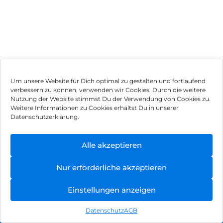
Um unsere Website für Dich optimal zu gestalten und fortlaufend
verbessern zu können, verwenden wir Cookies. Durch die weitere
Nutzung der Website stimmst Du der Verwendung von Cookies zu.
Impressum
Weitere Informationen zu Cookies erhältst Du in unserer
Datenschutzerklärung.
AGB
Datenschutz
Alle akzeptieren
Vertrag widerrufen
Nur erforderliche akzeptieren
Hinweis zur Batterieentsorgung
Einstellungen anzeigen
Newsletter
Datenschutz
AGB
©
2026
, Brodos AG – All Rights Reserved.