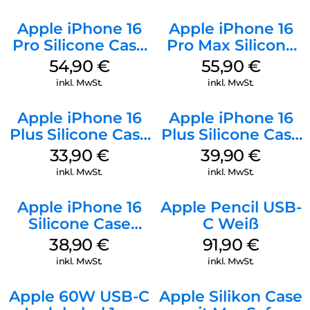
Apple iPhone 16
Apple iPhone 16
Pro Silicone Case
Pro Max Silicone
MagSafe Black
Case MagSafe
54,90
€
55,90
€
Stone Gray
inkl. MwSt.
inkl. MwSt.
Apple iPhone 16
Apple iPhone 16
Plus Silicone Case
Plus Silicone Case
MagSafe Lake
MagSafe Plum
33,90
€
39,90
€
Green
inkl. MwSt.
inkl. MwSt.
Apple iPhone 16
Apple Pencil USB-
Silicone Case
C Weiß
MagSafe
38,90
€
91,90
€
Ultramarine
inkl. MwSt.
inkl. MwSt.
Apple 60W USB-C
Apple Silikon Case