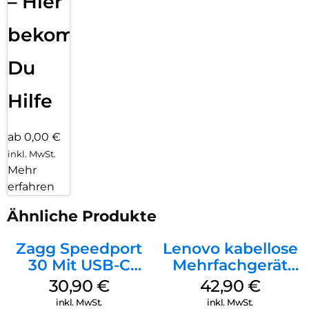
– Hier
bekommst
Du
Hilfe
ab 0,00 €
inkl. MwSt.
Mehr
erfahren
Ähnliche Produkte
Zagg Speedport
Lenovo kabellose
30 Mit USB-C
Mehrfachgerät
Kabel Weiß
Luna Grey
30,90
€
42,90
€
inkl. MwSt.
inkl. MwSt.