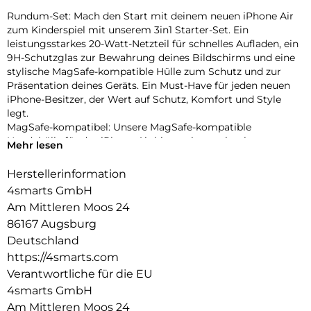
Rundum-Set: Mach den Start mit deinem neuen iPhone Air
zum Kinderspiel mit unserem 3in1 Starter-Set. Ein
leistungsstarkes 20-Watt-Netzteil für schnelles Aufladen, ein
9H-Schutzglas zur Bewahrung deines Bildschirms und eine
stylische MagSafe-kompatible Hülle zum Schutz und zur
Präsentation deines Geräts. Ein Must-Have für jeden neuen
iPhone-Besitzer, der Wert auf Schutz, Komfort und Style
legt.
MagSafe-kompatibel: Unsere MagSafe-kompatible
Handyhülle für das iPhone Air bietet eine optimale
Mehr lesen
Ausrichtung der integrierten Magnete, die sich perfekt an
das Smartphone anpassen. Dies ermöglicht eine mühelose
Herstellerinformation
Befestigung und schnelleres kabelloses Laden.
4smarts GmbH
Effizientes Aufladen: Mit dem PDPlug Slim 20W GaN
Am Mittleren Moos 24
Netzladegerät kannst du dein neues iPhone Air schnell und
86167 Augsburg
effizient aufladen. Dank des USB-C Ports mit Power Delivery
3.0 bist du mit bis zu 20 Watt Ladeleistung bestens versorgt.
Deutschland
Vollständiger Schutz: Erlebe den ultimativen Rundumschutz
https://4smarts.com
mit unserer Kombination aus 9H-Schutzglas und MagSafe-
Verantwortliche für die EU
Hülle. Das 9H-Schutzglas schützt das Display deines iPhone
4smarts GmbH
Air effektiv vor Kratzern und Stößen, während die
Am Mittleren Moos 24
Berührungsempfindlichkeit und die Gesichtserkennung