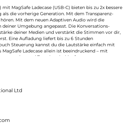
n) mit MagSafe Ladecase (USB-C) bieten bis zu 2x bessere
 als die vorherige Generation. Mit dem Transparenz­
hören. Mit dem neuen Adaptiven Audio wird die
 deiner Umge­bung angepasst. Die Konversations­
stärke deiner Medien und verstärkt die Stimmen vor dir,
st. Eine Aufladung liefert bis zu 6 Stunden
Touch Steuerung kannst du die Lautstärke einfach mit
 MagSafe Ladecase allein ist beeindruckend – mit
ut­sprecher und Trage­band­schlaufe.
liefert die Power für eine intelligentere Geräusch­unter­
en Sound. Der Adaptive EQ passt Musik in Echtzeit an
u brillante, saubere Höhen und tiefe, satte Bässe in
tional Ltd
ckung entfernt doppelt so viele unerwünschte Geräusche.
ört, wenn du dir auf dem Weg zur Arbeit etwas anhörst
.com
ren musst. Der Transparenzmodus reduziert 48.000 Mal
d passt sie an, damit dein Umfeld in jeder Situation
daptives Audio mischt dynamisch den