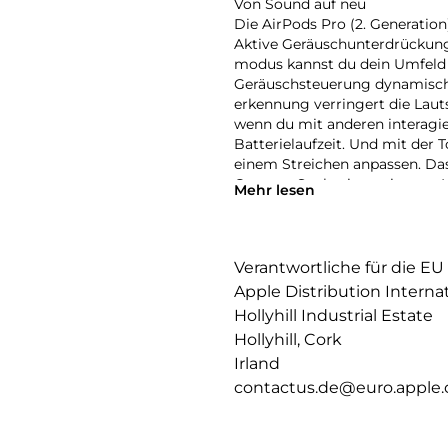
Von Sound auf neu
Die AirPods Pro (2. Generatio
Aktive Geräusch­unterdrückung
modus kannst du dein Umfeld 
Geräusch­steuerung dynamisch
erkennung verringert die Laut
wenn du mit anderen interagier
Batterielaufzeit. Und mit der 
einem Streichen anpassen. Das
Genauer Suche, integriertem La
Mehr lesen
Exzellente Audioqualität
Der weiter­entwickelte H2 Chip 
drückung und drei­dimensional
Verantwortliche für die EU
deine Ohren an. So bekommst d
Apple Distribution Interna
beein­druckender Klarheit.
Hollyhill Industrial Estate
Intelligenter Sound
Hollyhill, Cork
Die Aktive Geräusch­unter­drü
Irland
So wirst du durch nichts gest
contactus.de@euro.apple
oder wenn du dich konzen­trie
pro Sekunde laute Geräusche un
angenehm zu hören ist. Und A