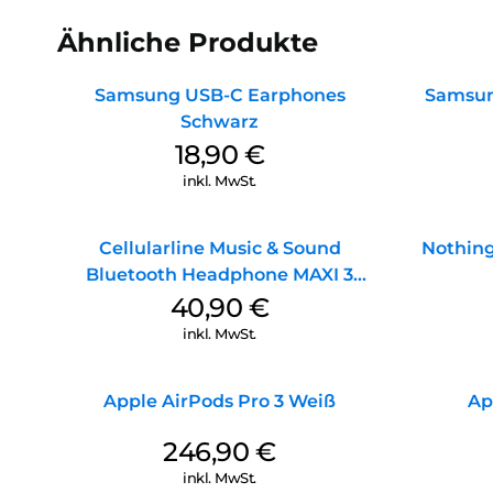
Ähnliche Produkte
Samsung USB-C Earphones
Samsun
Schwarz
18,90
€
inkl. MwSt.
Cellularline Music & Sound
Nothing
Bluetooth Headphone MAXI 3
Purple
40,90
€
inkl. MwSt.
Apple AirPods Pro 3 Weiß
Ap
246,90
€
inkl. MwSt.