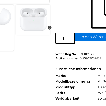
In den Waren
WEEE Reg No
DE11169330
Artikelnummer
0195949052637
Zusätzliche Informationen
Marke
Appl
Modellbezeichnung
AirP
Produkttyp
Head
Farbe
Wei
Verfügbarkeit
sofo