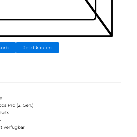
korb
Jetzt kaufen
e
ods Pro (2. Gen.)
sets
ß
rt verfügbar