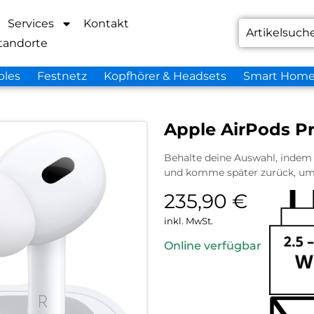
Services
Kontakt
tandorte
bles
Festnetz
Kopfhörer & Headsets
Smart Hom
Apple AirPods Pr
Behalte deine Auswahl, indem d
und komme später zurück, um 
235,90
€
inkl. MwSt.
Online verfügbar