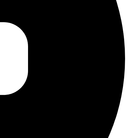
ktivierter Aktiver Geräusch­unterdrückung. Bis zu 30 Std.
e bei eingeschalteter Aktiver Geräusch­
Schweiß für AirPods Pro und Ladecase (IP54)2
d Verbinden
 Apple Geräte5
t USB-C, Apple Watch, MagSafe oder kabellosen Qi
 Tiefe: 24,0 mm Gewicht: 5,3 g