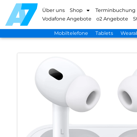
Über uns
Shop
Terminbuchung
Vodafone Angebote
o2 Angebote
S
Mobiltelefone
Tablets
Weara