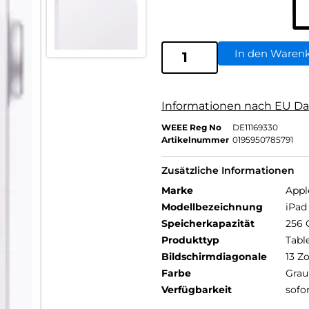
In den Waren
Informationen nach EU Da
WEEE Reg No
DE11169330
Artikelnummer
0195950785791
Zusätzliche Informationen
Marke
Appl
Modellbezeichnung
iPad 
Speicherkapazität
256 
Produkttyp
Tabl
Bildschirmdiagonale
13 Zo
Farbe
Grau
Verfügbarkeit
sofo