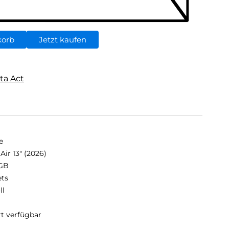
korb
Jetzt kaufen
ta Act
e
Air 13" (2026)
GB
ets
ll
rt verfügbar