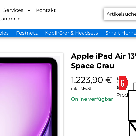
Services
Kontakt
tandorte
bles
Festnetz
Kopfhörer & Headsets
Smart Hom
Apple iPad Air 13
Space Grau
1.223,90
€
inkl. MwSt.
Produkt
Online verfügbar