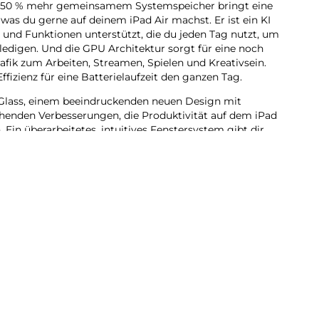
it 50 % mehr gemein­samem Systemspeicher bringt eine
, was du gerne auf deinem iPad Air machst. Er ist ein KI
es und Funk­tionen unter­stützt, die du jeden Tag nutzt, um
e­digen. Und die GPU Archi­tektur sorgt für eine noch
 Grafik zum Arbeiten, Streamen, Spielen und Kreativ­sein.
ffizienz für eine Batterie­laufzeit den ganzen Tag.
lass, einem beein­druckenden neuen Design mit
henden Verbes­serungen, die Produktivität auf dem iPad
 Ein über­arbeitetes, intui­tives Fenstersystem gibt dir
ilität als je zuvor. Du kannst Pro Apps nutzen,
und kreative Pro­jekte jeder Größe erle­digen – ganz
telligence ent­wi­ckelt, deinem ganz per­sön­lichen KI
ch auszu­drücken und Dinge mühelos zu erle­digen.
bt dir die Sicher­heit, dass niemand auf deine Daten zu­
e.
du dich auf beein­druckende Art visuell ausdrücken.
dkreation grobe Skizzen in passende Bilder. Oder
ganz neue Bilder, basie­rend auf deinen Beschrei­
sonen aus deiner Fotomediathek.