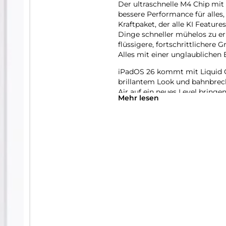
Der ultra­schnelle M4 Chip m
bessere Per­for­mance für alles
Kraft­paket, der alle KI Featur
Dinge schneller mühelos zu erl
flüssigere, fort­schritt­lichere
Alles mit einer unglaub­lichen E
iPadOS 26 kommt mit Liquid G
brillantem Look und bahn­brec
Air auf ein neues Level bringen.
Mehr lesen
mehr Möglich­keiten und Flexib
anspruchs­volle Games spielen 
natürlich per Touch.
Das iPad Air wurde für Apple In
System. Es hilft dir dabei, di
Revolutionärer Daten­schutz gi
greifen kann − auch nicht Appl
Mit Apple Intelligence kannst 
Verwandle mit dem Feature Bil
erstelle mit Image Playground 
bungen, Ideen oder sogar Per­