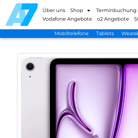
Über uns
Shop
Terminbuchung
Vodafone Angebote
o2 Angebote
S
Mobiltelefone
Tablets
Weara