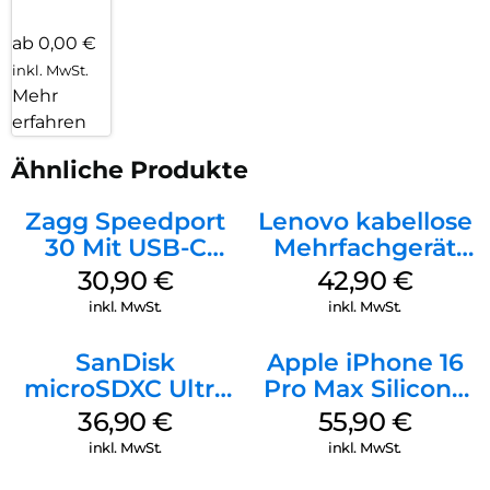
ab 0,00 €
inkl. MwSt.
Mehr
erfahren
Ähnliche Produkte
Zagg Speedport
Lenovo kabellose
30 Mit USB-C
Mehrfachgerät
Kabel Weiß
Luna Grey
30,90
€
42,90
€
inkl. MwSt.
inkl. MwSt.
SanDisk
Apple iPhone 16
microSDXC Ultra
Pro Max Silicone
128 GB + Adapter
Case MagSafe
36,90
€
55,90
€
Mobile
Stone Gray
inkl. MwSt.
inkl. MwSt.