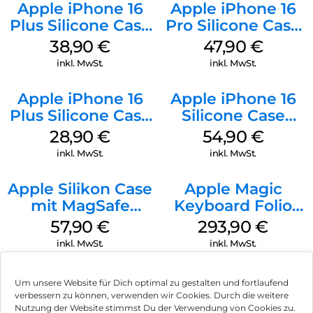
Apple iPhone 16
Apple iPhone 16
Plus Silicone Case
Pro Silicone Case
MagSafe Denim
MagSafe Denim
38,90
€
47,90
€
inkl. MwSt.
inkl. MwSt.
Apple iPhone 16
Apple iPhone 16
Plus Silicone Case
Silicone Case
MagSafe Black
MagSafe Lake
28,90
€
54,90
€
Green
inkl. MwSt.
inkl. MwSt.
Apple Silikon Case
Apple Magic
mit MagSafe
Keyboard Folio
iPhone 14 Pro
iPad 10.9″ (10.Gen.)
57,90
€
293,90
€
(PRODUCT)RED
Weiß
inkl. MwSt.
inkl. MwSt.
Um unsere Website für Dich optimal zu gestalten und fortlaufend
verbessern zu können, verwenden wir Cookies. Durch die weitere
Nutzung der Website stimmst Du der Verwendung von Cookies zu.