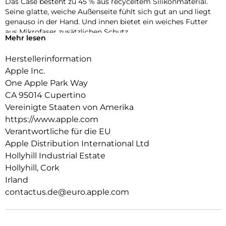
Das Case besteht zu 45 % aus recyceltem Silikon­material.
Seine glatte, weiche Außenseite fühlt sich gut an und liegt
genauso in der Hand. Und innen bietet ein weiches Futter
aus Mikrofaser zusätzlichen Schutz.
Mehr lesen
Dieses Case funktioniert nahtlos mit der Kamera­steuerung.
Herstellerinformation
Es kommt mit Saphirglas mit einer leitenden Schicht, die die
Bewegungen deines Fingers zur Kamerasteuerung
Apple Inc.
überträgt.
One Apple Park Way
CA 95014 Cupertino
Mit integrierten Magneten, die sich perfekt am iPhone 17
ausrichten, hält das Case ganz einfach und sorgt für
Vereinigte Staaten von Amerika
schnelleres kabel­loses Laden. Lass dein iPhone beim Laden
https://www.apple.com
einfach im Case und docke dein MagSafe Ladegerät an oder
Verantwortliche für die EU
leg es auf dein Qi2 25W oder Qi zertifiziertes Ladegerät.
Apple Distribution International Ltd
Wie jedes von Apple entwickelte Case durchläuft es im Laufe
Hollyhill Industrial Estate
des Design‑ und Fertigungs­prozesses Tausende von
Hollyhill, Cork
Teststunden. Deshalb sieht es nicht nur großartig aus,
Irland
sondern ist auch dafür gemacht, dein iPhone vor Kratzern
contactus.de@euro.apple.com
und bei Stürzen zu schützen.