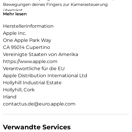
Bewegungen deines Fingers zur Kamerasteuerung
überträgt.
Mehr lesen
Er lässt sich mit zwei Verbindungs­punkten sicher am
Herstellerinformation
Crossbody Band befestigen. So kannst du dein iPhone Air
einfach freihändig tragen.
Apple Inc.
One Apple Park Way
CA 95014 Cupertino
Vereinigte Staaten von Amerika
https://www.apple.com
Verantwortliche für die EU
Apple Distribution International Ltd
Hollyhill Industrial Estate
Hollyhill, Cork
Irland
contactus.de@euro.apple.com
Verwandte Services