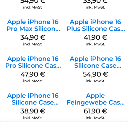
54,90
€
33,90
€
Green
inkl. MwSt.
inkl. MwSt.
Apple iPhone 16
Apple iPhone 16
Pro Max Silicone
Plus Silicone Case
Case MagSafe
MagSafe Stone
34,90
€
41,90
€
Denim
Gray
inkl. MwSt.
inkl. MwSt.
Apple iPhone 16
Apple iPhone 16
Pro Silicone Case
Silicone Case
MagSafe Denim
MagSafe Lake
47,90
€
54,90
€
Green
inkl. MwSt.
inkl. MwSt.
Apple iPhone 16
Apple
Silicone Case
Feingewebe Case
MagSafe
iPhone 15 Pro
38,90
€
61,90
€
Ultramarine
MagSafe Schwarz
inkl. MwSt.
inkl. MwSt.