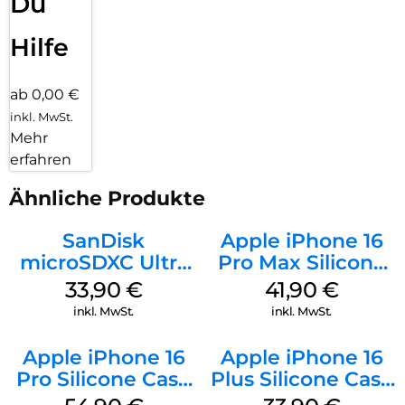
Du
Hilfe
ab 0,00 €
inkl. MwSt.
Mehr
erfahren
Ähnliche Produkte
SanDisk
Apple iPhone 16
microSDXC Ultra
Pro Max Silicone
128 GB + Adapter
Case MagSafe
33,90
€
41,90
€
Mobile
Ultramarine
inkl. MwSt.
inkl. MwSt.
Apple iPhone 16
Apple iPhone 16
Pro Silicone Case
Plus Silicone Case
MagSafe Black
MagSafe Lake