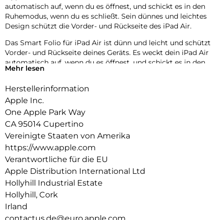
automatisch auf, wenn du es öffnest, und schickt es in den
Ruhemodus, wenn du es schließt. Sein dünnes und leichtes
Design schützt die Vorder- und Rückseite des iPad Air.
Das Smart Folio für iPad Air ist dünn und leicht und schützt
Vorder- und Rückseite deines Geräts. Es weckt dein iPad Air
automatisch auf, wenn du es öffnest, und schickt es in den
Mehr lesen
Ruhemodus, wenn du es schließt. Das Smart Folio verbindet
sich magnetisch und ist jetzt in vier Farben erhältlich. Es hat
Herstellerinformation
ein neues, gleitendes Design, damit du es noch genauer
Apple Inc.
anpassen kannst. Das macht Lesen, Filmesehen und
FaceTime Anrufe noch angenehmer und immersiver.
One Apple Park Way
CA 95014 Cupertino
Vereinigte Staaten von Amerika
https://www.apple.com
Verantwortliche für die EU
Apple Distribution International Ltd
Hollyhill Industrial Estate
Hollyhill, Cork
Irland
contactus.de@euro.apple.com