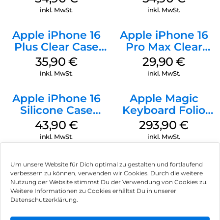
Transparent
inkl. MwSt.
inkl. MwSt.
Apple iPhone 16
Apple iPhone 16
Plus Clear Case
Pro Max Clear
MagSafe
Case MagSafe
35,90
€
29,90
€
Transparent
Transparent
inkl. MwSt.
inkl. MwSt.
Apple iPhone 16
Apple Magic
Silicone Case
Keyboard Folio
MagSafe Plum
iPad 10.9″ (10.Gen.)
43,90
€
293,90
€
Weiß
inkl. MwSt.
inkl. MwSt.
Um unsere Website für Dich optimal zu gestalten und fortlaufend
verbessern zu können, verwenden wir Cookies. Durch die weitere
Nutzung der Website stimmst Du der Verwendung von Cookies zu.
Impressum
Weitere Informationen zu Cookies erhältst Du in unserer
Datenschutzerklärung.
AGB