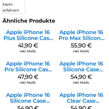
Mehr
erfahren
Ähnliche Produkte
Apple iPhone 16
Apple iPhone 16
Plus Silicone Case
Pro Max Silicone
MagSafe Stone
Case MagSafe
41,90
€
55,90
€
Gray
Stone Gray
inkl. MwSt.
inkl. MwSt.
Apple iPhone 16
Apple iPhone 16
Pro Silicone Case
Silicone Case
MagSafe Denim
MagSafe Lake
47,90
€
54,90
€
Green
inkl. MwSt.
inkl. MwSt.
Apple iPhone 16
Apple iPhone 16
Silicone Case
Clear Case
MagSafe Black
MagSafe
54,90
€
54,90
€