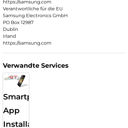
dein Tablet und das Ladeetui deiner Galaxy Buds bequem
https://samsung.com
aufladen.
Verantwortliche für die EU
Samsung Electronics GmbH
PO Box 12987
Dublin
Irland
https://samsung.com
Verwandte Services
Smartphone
App
Installation