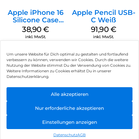
Apple iPhone 16
Apple Pencil USB-
Silicone Case
C Weiß
MagSafe
38,90
€
91,90
€
Ultramarine
inkl. MwSt.
inkl. MwSt.
Um unsere Website für Dich optimal zu gestalten und fortlaufend
verbessern zu können, verwenden wir Cookies. Durch die weitere
Nutzung der Website stimmst Du der Verwendung von Cookies zu.
Impressum
Weitere Informationen zu Cookies erhältst Du in unserer
Datenschutzerklärung.
AGB
Datenschutz
Alle akzeptieren
Vertrag widerrufen
Nur erforderliche akzeptieren
Hinweis zur Batterieentsorgung
Einstellungen anzeigen
Newsletter
Datenschutz
AGB
©
2026
, Brodos AG – All Rights Reserved.