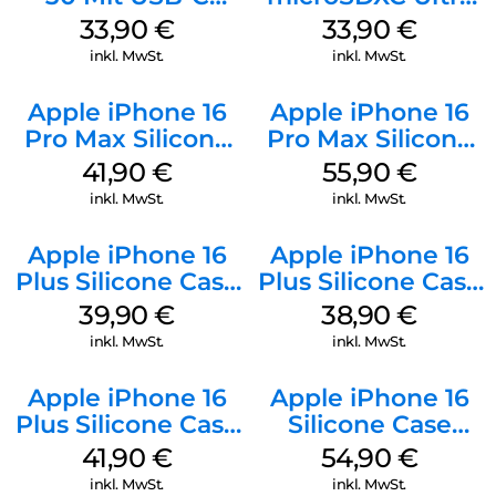
Kabel Weiß
128 GB + Adapter
33,90
€
33,90
€
Mobile
inkl. MwSt.
inkl. MwSt.
Apple iPhone 16
Apple iPhone 16
Pro Max Silicone
Pro Max Silicone
Case MagSafe
Case MagSafe
41,90
€
55,90
€
Ultramarine
Stone Gray
inkl. MwSt.
inkl. MwSt.
Apple iPhone 16
Apple iPhone 16
Plus Silicone Case
Plus Silicone Case
MagSafe Plum
MagSafe Denim
39,90
€
38,90
€
inkl. MwSt.
inkl. MwSt.
Apple iPhone 16
Apple iPhone 16
Plus Silicone Case
Silicone Case
MagSafe Stone
MagSafe Black
41,90
€
54,90
€
Gray
inkl. MwSt.
inkl. MwSt.