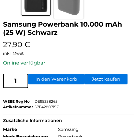
Samsung Powerbank 10.000 mAh
(25 W) Schwarz
27,90
€
inkl. MwSt.
Online verfügbar
In den Warenkorb
Jetzt kaufen
WEEE Reg No
DE95338265
Artikelnummer
5711428071521
Zusätzliche Informationen
Marke
Samsung
Modellbezeichnung
Powerbank