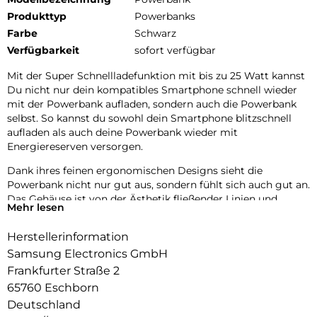
Produkttyp
Powerbanks
Farbe
Schwarz
Verfügbarkeit
sofort verfügbar
Mit der Super Schnellladefunktion mit bis zu 25 Watt kannst
Du nicht nur dein kompatibles Smartphone schnell wieder
mit der Powerbank aufladen, sondern auch die Powerbank
selbst. So kannst du sowohl dein Smartphone blitzschnell
aufladen als auch deine Powerbank wieder mit
Energiereserven versorgen.
Dank ihres feinen ergonomischen Designs sieht die
Powerbank nicht nur gut aus, sondern fühlt sich auch gut an.
Das Gehäuse ist von der Ästhetik fließender Linien und
Mehr lesen
weicher Kanten geprägt, was für viel Tragekomfort auch im
Alltag sorgt.
Herstellerinformation
Mit dem Dual Port kannst du bis zu zwei Geräte gleichzeitig
Samsung Electronics GmbH
aufladen, sodass sie schnell wieder einsatzbereit sind.
Frankfurter Straße 2
65760 Eschborn
Auch mit anderen Geräten kompatibel: Mit der Powerbank
kannst du verschiedene Geräte wie z. B. dein Smartphone,
Deutschland