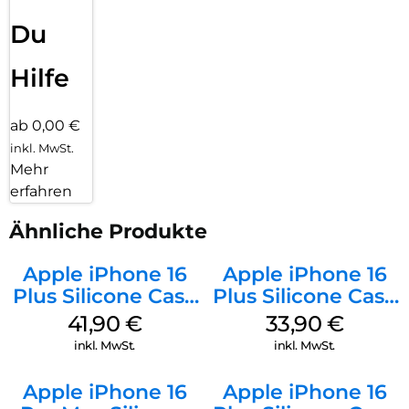
Du
Hilfe
ab 0,00 €
inkl. MwSt.
Mehr
erfahren
Ähnliche Produkte
Apple iPhone 16
Apple iPhone 16
Plus Silicone Case
Plus Silicone Case
MagSafe Stone
MagSafe Lake
41,90
€
33,90
€
Gray
Green
inkl. MwSt.
inkl. MwSt.
Apple iPhone 16
Apple iPhone 16