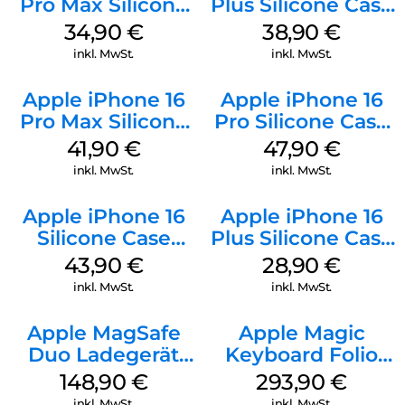
Pro Max Silicone
Plus Silicone Case
Case MagSafe
MagSafe Denim
34,90
€
38,90
€
Denim
inkl. MwSt.
inkl. MwSt.
Apple iPhone 16
Apple iPhone 16
Pro Max Silicone
Pro Silicone Case
Case MagSafe
MagSafe Denim
41,90
€
47,90
€
Ultramarine
inkl. MwSt.
inkl. MwSt.
Apple iPhone 16
Apple iPhone 16
Silicone Case
Plus Silicone Case
MagSafe Plum
MagSafe Black
43,90
€
28,90
€
inkl. MwSt.
inkl. MwSt.
Apple MagSafe
Apple Magic
Duo Ladegerät
Keyboard Folio
Weiß
iPad 10.9″ (10.Gen.)
148,90
€
293,90
€
Weiß
inkl. MwSt.
inkl. MwSt.