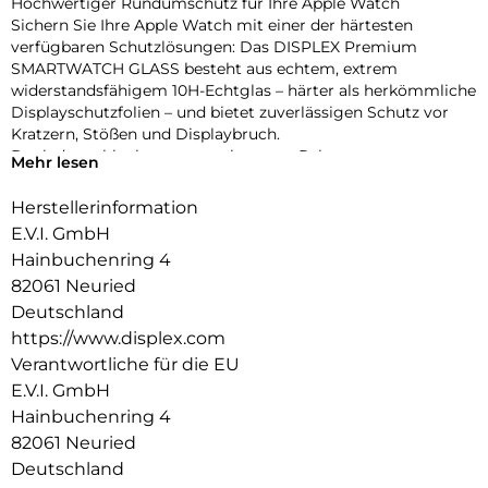
Hochwertiger Rundumschutz für Ihre Apple Watch
Sichern Sie Ihre Apple Watch mit einer der härtesten
verfügbaren Schutzlösungen: Das DISPLEX Premium
SMARTWATCH GLASS besteht aus echtem, extrem
widerstandsfähigem 10H-Echtglas – härter als herkömmliche
Displayschutzfolien – und bietet zuverlässigen Schutz vor
Kratzern, Stößen und Displaybruch.
Dank des schlanken, matt-schwarzen Rahmens aus
Mehr lesen
stoßfestem Polycarbonat wird nicht nur das Display,
sondern das gesamte Gehäuse geschützt – ohne aufzutragen
Herstellerinformation
oder die Bedienung zu beeinträchtigen. Die integrierte
E.V.I. GmbH
umlaufende Dichtung sorgt für eine IP68-Zertifizierung, die
Hainbuchenring 4
die Uhr effektiv vor Wasser und Staub schützt – ideal für
82061 Neuried
sportliche Aktivitäten, Outdoor-Einsätze und den täglichen
Gebrauch.
Deutschland
Eine High-Tech-Anti-Fingerprint-Beschichtung reduziert
https://www.displex.com
Fingerabdrücke und erleichtert die Reinigung, während die
Verantwortliche für die EU
reaktionsschnelle Touch- und Button-Bedienung vollständig
E.V.I. GmbH
erhalten bleibt. Die Uhr lässt sich zudem komfortabel laden,
Hainbuchenring 4
ohne den Schutz entfernen zu müssen. Dank Snap-On-
Technologie ist die Montage ebenso einfach wie die
82061 Neuried
Entfernung – ganz ohne Werkzeug.
Deutschland
Produktvorteile auf einen Blick: