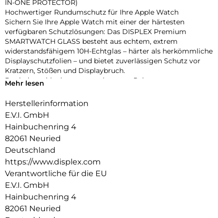
IN-ONE PROTECTOR)
Hochwertiger Rundumschutz für Ihre Apple Watch
Sichern Sie Ihre Apple Watch mit einer der härtesten
verfügbaren Schutzlösungen: Das DISPLEX Premium
SMARTWATCH GLASS besteht aus echtem, extrem
widerstandsfähigem 10H-Echtglas – härter als herkömmliche
Displayschutzfolien – und bietet zuverlässigen Schutz vor
Kratzern, Stößen und Displaybruch.
Dank des schlanken, matt-schwarzen Rahmens aus
Mehr lesen
stoßfestem Polycarbonat wird nicht nur das Display,
sondern das gesamte Gehäuse geschützt – ohne aufzutragen
Herstellerinformation
oder die Bedienung zu beeinträchtigen. Die integrierte
E.V.I. GmbH
umlaufende Dichtung sorgt für eine IP68-Zertifizierung, die
Hainbuchenring 4
die Uhr effektiv vor Wasser und Staub schützt – ideal für
82061 Neuried
sportliche Aktivitäten, Outdoor-Einsätze und den täglichen
Gebrauch.
Deutschland
Eine High-Tech-Anti-Fingerprint-Beschichtung reduziert
https://www.displex.com
Fingerabdrücke und erleichtert die Reinigung, während die
Verantwortliche für die EU
reaktionsschnelle Touch- und Button-Bedienung vollständig
E.V.I. GmbH
erhalten bleibt. Die Uhr lässt sich zudem komfortabel laden,
Hainbuchenring 4
ohne den Schutz entfernen zu müssen. Dank Snap-On-
Technologie ist die Montage ebenso einfach wie die
82061 Neuried
Entfernung – ganz ohne Werkzeug.