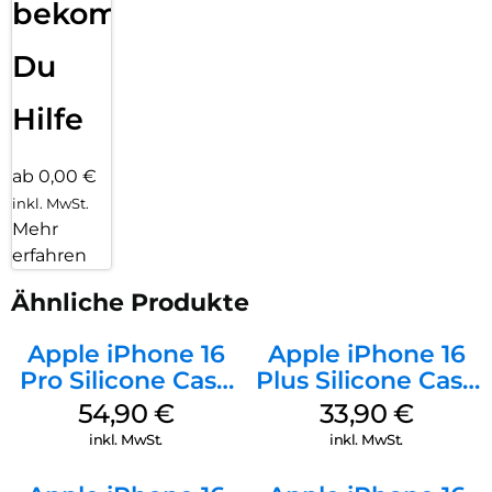
bekommst
Du
Hilfe
ab 0,00 €
inkl. MwSt.
Mehr
erfahren
Ähnliche Produkte
Apple iPhone 16
Apple iPhone 16
Pro Silicone Case
Plus Silicone Case
MagSafe Black
MagSafe Lake
54,90
€
33,90
€
Green
inkl. MwSt.
inkl. MwSt.