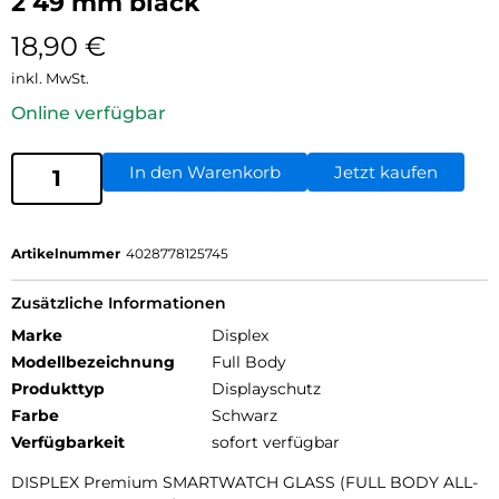
2 49 mm black
18,90
€
inkl. MwSt.
Online verfügbar
In den Warenkorb
Jetzt kaufen
Artikelnummer
4028778125745
Zusätzliche Informationen
Marke
Displex
Modellbezeichnung
Full Body
Produkttyp
Displayschutz
Farbe
Schwarz
Verfügbarkeit
sofort verfügbar
DISPLEX Premium SMARTWATCH GLASS (FULL BODY ALL-