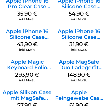
Apple iPhone 16
Apple iPhone 16
Pro Clear Case
Silicone Case
MagSafe
MagSafe Lake
35,90
€
54,90
€
Transparent
Green
inkl. MwSt.
inkl. MwSt.
Apple iPhone 16
Apple iPhone 16
Silicone Case
Silicone Case
MagSafe Plum
MagSafe Fuchsia
43,90
€
31,90
€
inkl. MwSt.
inkl. MwSt.
Apple Magic
Apple MagSafe
Keyboard Folio
Duo Ladegerät
iPad 10.9″ (10.Gen.)
Weiß
293,90
€
148,90
€
Weiß
inkl. MwSt.
inkl. MwSt.
Apple Silikon Case
Apple
mit MagSafe
Feingewebe Case
iPhone 14 Pro
iPhone 15 Pro
57,90
€
61,90
€