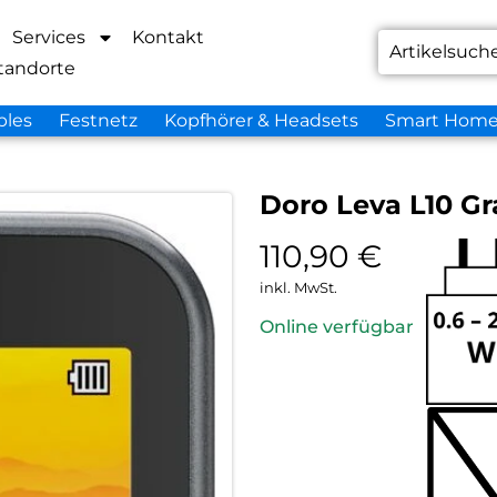
Services
Kontakt
tandorte
bles
Festnetz
Kopfhörer & Headsets
Smart Hom
Doro Leva L10 Gr
110,90
€
inkl. MwSt.
Online verfügbar