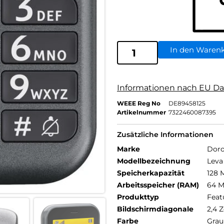
In den Waren
Informationen nach EU Da
WEEE Reg No
DE89458125
Artikelnummer
7322460087395
Zusätzliche Informationen
Marke
Dor
Modellbezeichnung
Leva
Speicherkapazität
128 
Arbeitsspeicher (RAM)
64 
Produkttyp
Feat
Bildschirmdiagonale
2,4 Z
Farbe
Grau