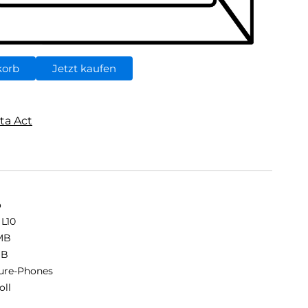
korb
Jetzt kaufen
ta Act
o
 L10
MB
MB
ure-Phones
oll