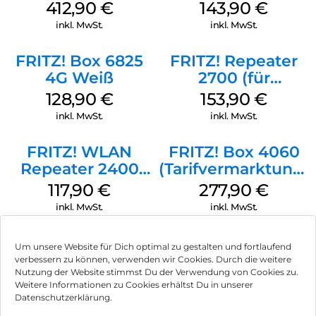
(Tarifvermarktung)
412,90
€
143,90
€
Weiß
inkl. MwSt.
inkl. MwSt.
FRITZ! Box 6825
FRITZ! Repeater
4G Weiß
2700 (für
Tarifvermarktung)
128,90
€
153,90
€
Weiß
inkl. MwSt.
inkl. MwSt.
FRITZ! WLAN
FRITZ! Box 4060
Repeater 2400
(Tarifvermarktung)
Weiß
Weiß
117,90
€
277,90
€
inkl. MwSt.
inkl. MwSt.
Um unsere Website für Dich optimal zu gestalten und fortlaufend
verbessern zu können, verwenden wir Cookies. Durch die weitere
Nutzung der Website stimmst Du der Verwendung von Cookies zu.
Impressum
Weitere Informationen zu Cookies erhältst Du in unserer
Datenschutzerklärung.
AGB