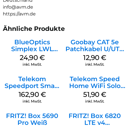
Deutschland
info@avm.de
https://avm.de
Ähnliche Produkte
BlueOptics
Goobay CAT 5e
Simplex LWL
Patchkabel U/UTP
Patchkabel LC-
Grau
24,90
€
12,90
€
APC Singlemode
inkl. MwSt.
inkl. MwSt.
20 m Yellow
Telekom
Telekom Speed
Speedport Smart
Home WiFi Solo
4 R2 Schwarz
refurbished Weiß
162,90
€
51,90
€
inkl. MwSt.
inkl. MwSt.
FRITZ! Box 5690
FRITZ! Box 6820
Pro Weiß
LTE v4