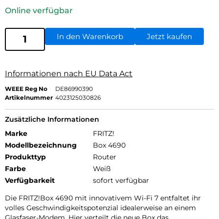
Online verfügbar
In den Warenkorb
Jetzt kaufen
Informationen nach EU Data Act
WEEE Reg No
DE86990390
Artikelnummer
4023125030826
Zusätzliche Informationen
Marke
FRITZ!
Modellbezeichnung
Box 4690
Produkttyp
Router
Farbe
Weiß
Verfügbarkeit
sofort verfügbar
Die FRITZ!Box 4690 mit innovativem Wi-Fi 7 entfaltet ihr
volles Geschwindigkeitspotenzial idealerweise an einem
Glasfaser-Modem. Hier verteilt die neue Box das