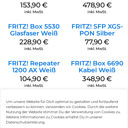
Die neuesten Technologien:
153,90
€
478,90
€
Die leistungsstarke Hardware der FRITZ!Box 5590 Fiber
inkl. MwSt.
inkl. MwSt.
bringt Höchstgeschwindigkeit ins Heimnetz – neben
unglaublich schnellem Wi-Fi 6 gibt es auch vier Gigabit-
FRITZ! Box 5530
FRITZ! SFP XGS-
LAN-Ports – der 2,5-Gigabit-WAN-Port lässt sich als 2,5-
Glasfaser Weiß
PON Silber
Gigabit-LAN-Port konfigurieren . An die beiden USB-3.0-
Schnittstellen können Sie Festplatten für den FRITZ!NAS-
228,90
€
77,90
€
Netzwerkspeicher anschließen oder Drucker im Netzwerk
inkl. MwSt.
inkl. MwSt.
freigeben.
Telefonieren macht Spaß:
FRITZ! Repeater
FRITZ! Box 6690
1200 AX Weiß
Kabel Weiß
Die leistungsstarke Telefonanlage der FRITZ!Box 5590 Fiber
sorgt für vollen Telefoniekomfort: Schließen Sie analoge und
104,90
€
348,90
€
DECT-Telefone an , richten Sie bis zu fünf Anrufbeantworter
inkl. MwSt.
inkl. MwSt.
ein, verwalten Sie Anruflisten oder erhalten Sie E-Mail-
Benachrichtigungen über verpasste Anrufe oder neue
Sprachnachrichten. Sie können auch Online-Kontakte von
Um unsere Website für Dich optimal zu gestalten und fortlaufend
Google, Apple iCloud und mehr mit Ihrer FRITZ!Box
verbessern zu können, verwenden wir Cookies. Durch die weitere
synchronisieren .
Nutzung der Website stimmst Du der Verwendung von Cookies zu.
Impressum
Weitere Informationen zu Cookies erhältst Du in unserer
Der Hub für Ihren FRITZ! Intelligentes Zuhause:
Datenschutzerklärung.
AGB