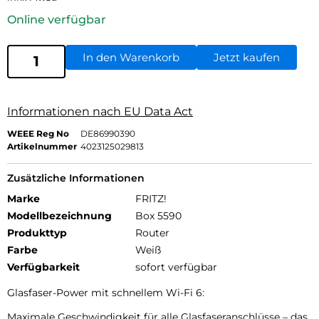
Online verfügbar
In den Warenkorb
Jetzt kaufen
Informationen nach EU Data Act
WEEE Reg No
DE86990390
Artikelnummer
4023125029813
Zusätzliche Informationen
Marke
FRITZ!
Modellbezeichnung
Box 5590
Produkttyp
Router
Farbe
Weiß
Verfügbarkeit
sofort verfügbar
Glasfaser-Power mit schnellem Wi-Fi 6:
Maximale Geschwindigkeit für alle Glasfaseranschlüsse – das