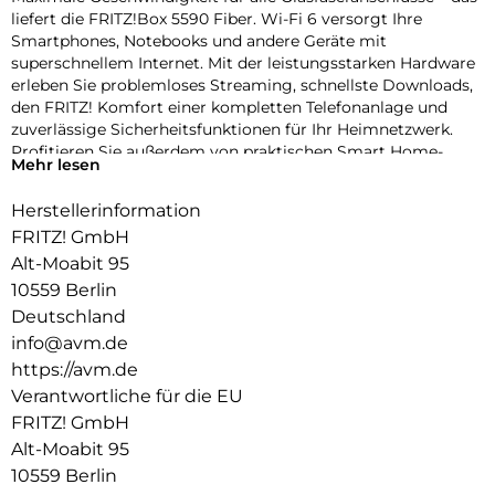
liefert die FRITZ!Box 5590 Fiber. Wi-Fi 6 versorgt Ihre
Smartphones, Notebooks und andere Geräte mit
superschnellem Internet. Mit der leistungsstarken Hardware
erleben Sie problemloses Streaming, schnellste Downloads,
den FRITZ! Komfort einer kompletten Telefonanlage und
zuverlässige Sicherheitsfunktionen für Ihr Heimnetzwerk.
Profitieren Sie außerdem von praktischen Smart Home-
Mehr lesen
Funktionen und den kostenlosen FRITZ!Apps .
Herstellerinformation
Highspeed Wi-Fi 6 für Ihr Heimnetzwerk:
FRITZ! GmbH
Die FRITZ!Box 5590 Fiber ist ein echter WLAN-Sprinter: Mit
Alt-Moabit 95
dem neuen Wi-Fi 6- Standard erreicht sie Geschwindigkeiten
10559 Berlin
von bis zu 2.400 Mbit/s (5 GHz) und 1.200 Mbit/s (2,4 GHz). Die
4 x 4-Antennenkonfiguration ermöglicht
Deutschland
Hochgeschwindigkeits-WLAN , auch wenn mehrere Geräte
info@avm.de
gleichzeitig aktiv sind.
https://avm.de
Verantwortliche für die EU
Darüber hinaus unterstützt die FRITZ!Box 5590 Fiber
etablierte Standards wie WLAN 5 und 4 und sorgt so für
FRITZ! GmbH
volle Kompatibilität mit allen Geräten.
Alt-Moabit 95
10559 Berlin
Mesh-WLAN mit FRITZ: