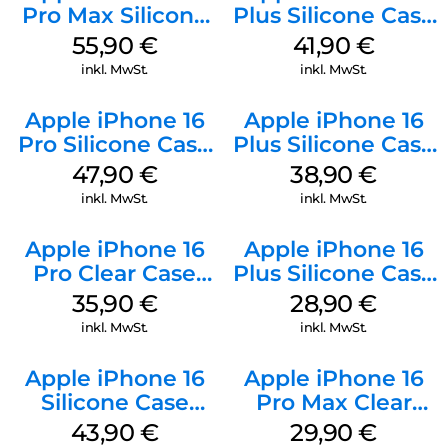
Pro Max Silicone
Plus Silicone Case
Case MagSafe
MagSafe Stone
55,90
€
41,90
€
Stone Gray
Gray
inkl. MwSt.
inkl. MwSt.
Apple iPhone 16
Apple iPhone 16
Pro Silicone Case
Plus Silicone Case
MagSafe Denim
MagSafe Denim
47,90
€
38,90
€
inkl. MwSt.
inkl. MwSt.
Apple iPhone 16
Apple iPhone 16
Pro Clear Case
Plus Silicone Case
MagSafe
MagSafe Black
35,90
€
28,90
€
Transparent
inkl. MwSt.
inkl. MwSt.
Apple iPhone 16
Apple iPhone 16
Silicone Case
Pro Max Clear
MagSafe Plum
Case MagSafe
43,90
€
29,90
€