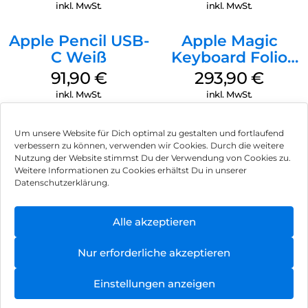
Transparent
inkl. MwSt.
inkl. MwSt.
Apple Pencil USB-
Apple Magic
C Weiß
Keyboard Folio
iPad 10.9″ (10.Gen.)
91,90
€
293,90
€
Weiß
inkl. MwSt.
inkl. MwSt.
Um unsere Website für Dich optimal zu gestalten und fortlaufend
verbessern zu können, verwenden wir Cookies. Durch die weitere
Nutzung der Website stimmst Du der Verwendung von Cookies zu.
Impressum
Weitere Informationen zu Cookies erhältst Du in unserer
Datenschutzerklärung.
AGB
Datenschutz
Alle akzeptieren
Vertrag widerrufen
Nur erforderliche akzeptieren
Hinweis zur Batterieentsorgung
Einstellungen anzeigen
Newsletter