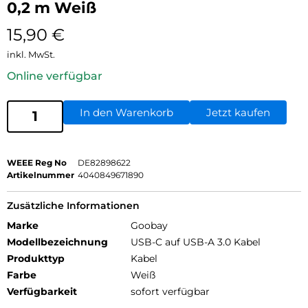
0,2 m Weiß
15,90
€
inkl. MwSt.
Online verfügbar
In den Warenkorb
Jetzt kaufen
WEEE Reg No
DE82898622
Artikelnummer
4040849671890
Zusätzliche Informationen
Marke
Goobay
Modellbezeichnung
USB-C auf USB-A 3.0 Kabel
Produkttyp
Kabel
Farbe
Weiß
Verfügbarkeit
sofort verfügbar