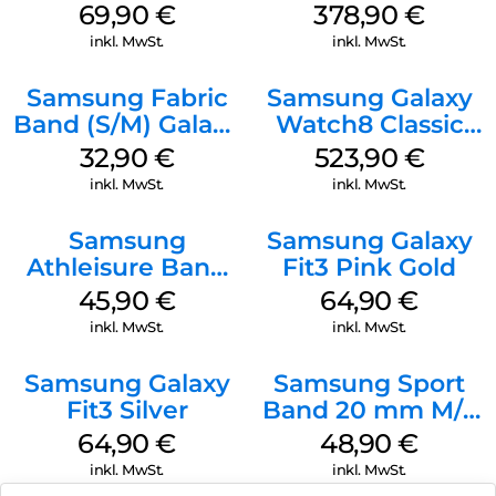
(M/L) Galaxy
Graphite
69,90
€
378,90
€
Watch8/Watch8
inkl. MwSt.
inkl. MwSt.
Classic Graphite
Samsung Fabric
Samsung Galaxy
Band (S/M) Galaxy
Watch8 Classic
Watch8/Watch8
White
32,90
€
523,90
€
Classic Red
inkl. MwSt.
inkl. MwSt.
Samsung
Samsung Galaxy
Athleisure Band
Fit3 Pink Gold
S/M Galaxy
45,90
€
64,90
€
Watch7 Cream
inkl. MwSt.
inkl. MwSt.
Samsung Galaxy
Samsung Sport
Fit3 Silver
Band 20 mm M/L
Galaxy Watch
64,90
€
48,90
€
Series Silber
inkl. MwSt.
inkl. MwSt.