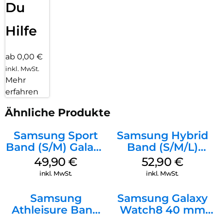
Du
Hilfe
ab 0,00 €
inkl. MwSt.
Mehr
erfahren
Ähnliche Produkte
Samsung Sport
Samsung Hybrid
Band (S/M) Galaxy
Band (S/M/L)
Watch8/Watch8
Galaxy
49,90
€
52,90
€
Classic Graphite
Watch8/Watch8
inkl. MwSt.
inkl. MwSt.
Classic White
Samsung
Samsung Galaxy
Athleisure Band
Watch8 40 mm