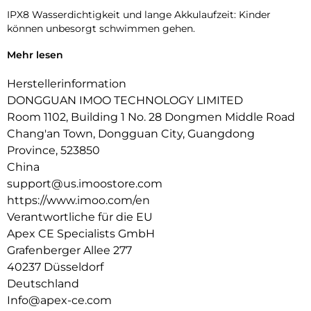
IPX8 Wasserdichtigkeit und lange Akkulaufzeit: Kinder
können unbesorgt schwimmen gehen.
Klassenmodus: Um zu verhindern, dass dein Kind während
Mehr lesen
des Unterrichts gestört wird, kannst du eine Sperrzeit
festlegen.
Herstellerinformation
DONGGUAN IMOO TECHNOLOGY LIMITED
Ablehnung unbekannter Anrufer: Schütze dein Kind, indem
Room 1102, Building 1 No. 28 Dongmen Middle Road
du unbekannte Kontakte blockierst.
Chang'an Town, Dongguan City, Guangdong
Mehrsprachige Unterstutzung: Verfugbar in Englisch,
Province, 523850
Deutsch, Polnisch, Spanisch und Chinesisch.
China
support@us.imoostore.com
https://www.imoo.com/en
Verantwortliche für die EU
Apex CE Specialists GmbH
Grafenberger Allee 277
40237 Düsseldorf
Deutschland
Info@apex-ce.com