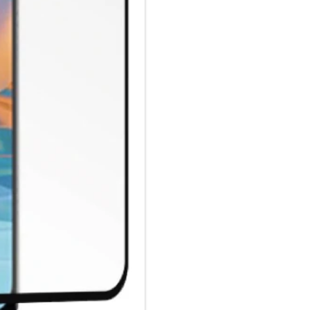
Fettabweisende Beschichtung
ULTRA-dünnes gehärtetes Glas
Keine Beeinträchtigung der T
Glasdicke – 0.33mm
Eckenradius – 2.5D
Material Art Crystal Klar