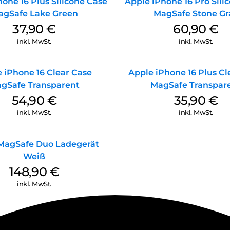
one 16 Plus Silicone Case
Apple iPhone 16 Pro Sili
agSafe Lake Green
MagSafe Stone Gr
37,90
€
60,90
€
inkl. MwSt.
inkl. MwSt.
 iPhone 16 Clear Case
Apple iPhone 16 Plus Cl
gSafe Transparent
MagSafe Transpar
54,90
€
35,90
€
inkl. MwSt.
inkl. MwSt.
MagSafe Duo Ladegerät
Weiß
148,90
€
inkl. MwSt.