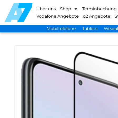
Über uns
Shop
Terminbuchung
Vodafone Angebote
o2 Angebote
S
Mobiltelefone
Tablets
Weara