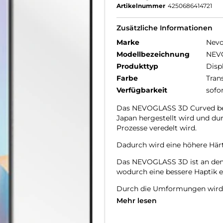
Artikelnummer
4250686414721
Zusätzliche Informationen
Marke
Nev
Modellbezeichnung
NEV
Produkttyp
Disp
Farbe
Tran
Verfügbarkeit
sofo
Das NEVOGLASS 3D Curved bes
Japan hergestellt wird und d
Prozesse veredelt wird.
Dadurch wird eine höhere Härte
Das NEVOGLASS 3D ist an den 
wodurch eine bessere Haptik er
Durch die Umformungen wird d
Mehr lesen
9H Härtegrad
Resistent gegen Kratzer