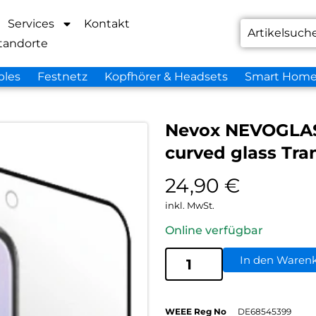
Services
Kontakt
tandorte
bles
Festnetz
Kopfhörer & Headsets
Smart Hom
Nevox NEVOGLASS
curved glass Tra
24,90
€
inkl. MwSt.
Online verfügbar
In den Waren
WEEE Reg No
DE68545399