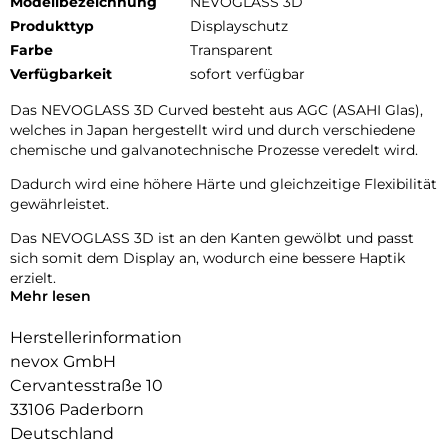
Modellbezeichnung
NEVOGLASS 3D
Produkttyp
Displayschutz
Farbe
Transparent
Verfügbarkeit
sofort verfügbar
Das NEVOGLASS 3D Curved besteht aus AGC (ASAHI Glas),
welches in Japan hergestellt wird und durch verschiedene
chemische und galvanotechnische Prozesse veredelt wird.
Dadurch wird eine höhere Härte und gleichzeitige Flexibilität
gewährleistet.
Das NEVOGLASS 3D ist an den Kanten gewölbt und passt
sich somit dem Display an, wodurch eine bessere Haptik
erzielt.
Mehr lesen
Durch die Umformungen wird das komplette Display
zuverlässig geschützt.
Herstellerinformation
nevox GmbH
Im Set enthalten ist ein Montagetool, welches das Anbringen
Cervantesstraße 10
erheblich vereinfacht.
33106 Paderborn
Glasdicke – 0.33mm
Deutschland
Eckenradius – 2.5D