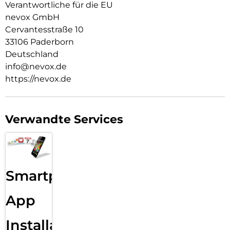
Verantwortliche für die EU
Material Art Crystal Klar
nevox GmbH
Cervantesstraße 10
33106 Paderborn
Deutschland
info@nevox.de
https://nevox.de
Verwandte Services
Smartphone
App
Installation