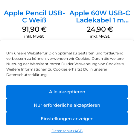
Apple Pencil USB-
Apple 60W USB-C
C Weiß
Ladekabel 1 m
Weiß
91,90
€
24,90
€
inkl. MwSt.
inkl. MwSt.
Um unsere Website für Dich optimal zu gestalten und fortlaufend
verbessern zu können, verwenden wir Cookies. Durch die weitere
Nutzung der Website stimmst Du der Verwendung von Cookies zu.
Impressum
Weitere Informationen zu Cookies erhältst Du in unserer
Datenschutzerklärung.
AGB
Datenschutz
Alle akzeptieren
Vertrag widerrufen
Nur erforderliche akzeptieren
Hinweis zur Batterieentsorgung
Einstellungen anzeigen
Newsletter
Datenschutz
AGB
©
2026
, Brodos AG – All Rights Reserved.