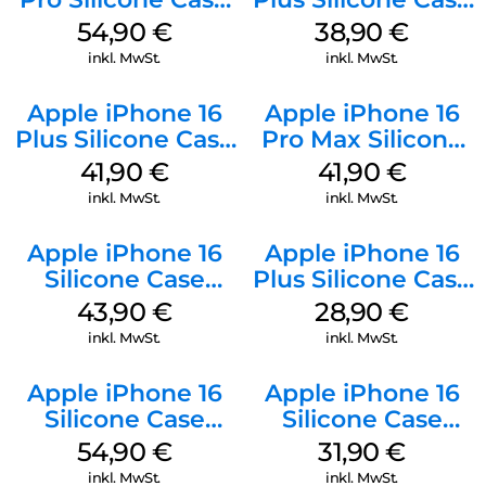
MagSafe Black
MagSafe Denim
54,90
€
38,90
€
inkl. MwSt.
inkl. MwSt.
Apple iPhone 16
Apple iPhone 16
Plus Silicone Case
Pro Max Silicone
MagSafe Stone
Case MagSafe
41,90
€
41,90
€
Gray
Ultramarine
inkl. MwSt.
inkl. MwSt.
Apple iPhone 16
Apple iPhone 16
Silicone Case
Plus Silicone Case
MagSafe Plum
MagSafe Black
43,90
€
28,90
€
inkl. MwSt.
inkl. MwSt.
Apple iPhone 16
Apple iPhone 16
Silicone Case
Silicone Case
MagSafe Black
MagSafe Fuchsia
54,90
€
31,90
€
inkl. MwSt.
inkl. MwSt.