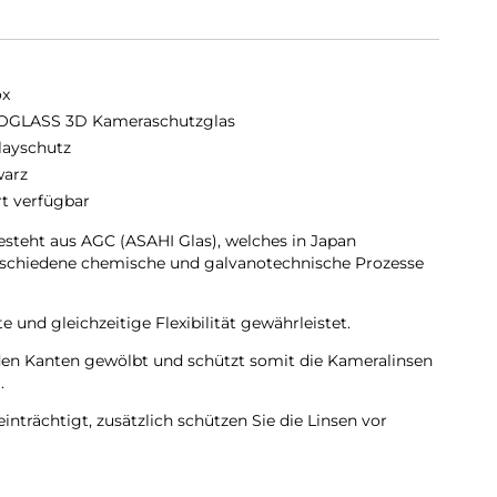
ox
GLASS 3D Kameraschutzglas
layschutz
arz
rt verfügbar
eht aus AGC (ASAHI Glas), welches in Japan
erschiedene chemische und galvanotechnische Prozesse
 und gleichzeitige Flexibilität gewährleistet.
den Kanten gewölbt und schützt somit die Kameralinsen
.
inträchtigt, zusätzlich schützen Sie die Linsen vor
ischenräumen.