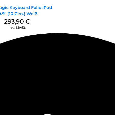
agic Keyboard Folio iPad
0.9″ (10.Gen.) Weiß
293,90
€
inkl. MwSt.