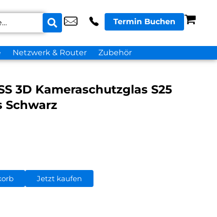
Termin Buchen
e
Netzwerk & Router
Zubehör
S 3D Kameraschutzglas S25
s Schwarz
korb
Jetzt kaufen