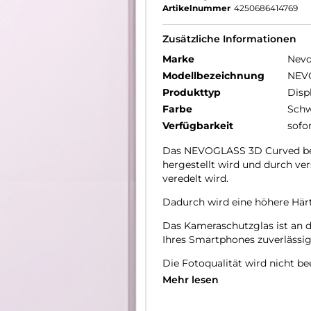
Artikelnummer
4250686414769
Zusätzliche Informationen
Marke
Nev
Modellbezeichnung
NEVO
Produkttyp
Disp
Farbe
Schw
Verfügbarkeit
sofo
Das NEVOGLASS 3D Curved best
hergestellt wird und durch v
veredelt wird.
Dadurch wird eine höhere Härte
Das Kameraschutzglas ist an 
Ihres Smartphones zuverlässig
Die Fotoqualität wird nicht bee
Staubablagerungen in den Zw
Mehr lesen
9H Härtegrad