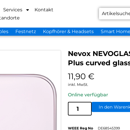
Services
Kontakt
tandorte
bles
Festnetz
Kopfhörer & Headsets
Smart Hom
Nevox NEVOGLAS
Plus curved glas
11,90
€
inkl. MwSt.
Online verfügbar
In den Waren
WEEE Reg No
DE68545399