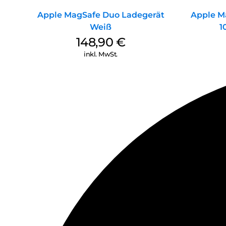
Apple MagSafe Duo Ladegerät
Apple M
Weiß
1
148,90
€
inkl. MwSt.