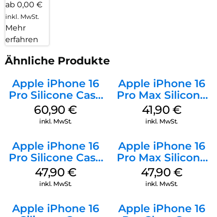
ab 0,00 €
inkl. MwSt.
Mehr
erfahren
Ähnliche Produkte
Apple iPhone 16
Apple iPhone 16
Pro Silicone Case
Pro Max Silicone
MagSafe Stone
Case MagSafe
60,90
€
41,90
€
Gray
Ultramarine
inkl. MwSt.
inkl. MwSt.
Apple iPhone 16
Apple iPhone 16
Pro Silicone Case
Pro Max Silicone
MagSafe Denim
Case MagSafe
47,90
€
47,90
€
Black
inkl. MwSt.
inkl. MwSt.
Apple iPhone 16
Apple iPhone 16