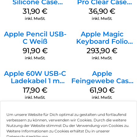
Silicone Case
Pro Clear Case
MagSafe Fuchsia
MagSafe
31,90
€
36,90
€
Transparent
inkl. MwSt.
inkl. MwSt.
Apple Pencil USB-
Apple Magic
C Weiß
Keyboard Folio
iPad 10.9″ (10.Gen.)
91,90
€
293,90
€
Weiß
inkl. MwSt.
inkl. MwSt.
Apple 60W USB-C
Apple
Ladekabel 1 m
Feingewebe Case
Weiß
iPhone 15 Pro
17,90
€
61,90
€
MagSafe Schwarz
inkl. MwSt.
inkl. MwSt.
Um unsere Website für Dich optimal zu gestalten und fortlaufend
verbessern zu können, verwenden wir Cookies. Durch die weitere
Nutzung der Website stimmst Du der Verwendung von Cookies zu.
Impressum
Weitere Informationen zu Cookies erhältst Du in unserer
Datenschutzerklärung.