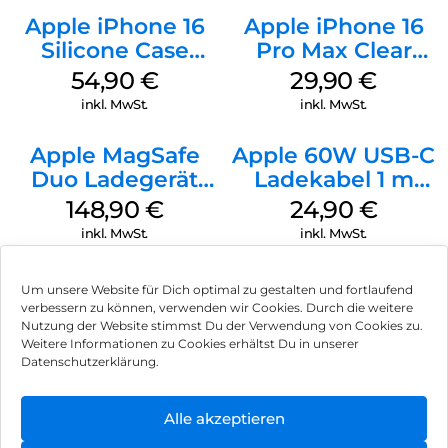
Apple iPhone 16
Apple iPhone 16
Silicone Case
Pro Max Clear
MagSafe Lake
Case MagSafe
54,90
€
29,90
€
Green
Transparent
inkl. MwSt.
inkl. MwSt.
Apple MagSafe
Apple 60W USB-C
Duo Ladegerät
Ladekabel 1 m
Weiß
Weiß
148,90
€
24,90
€
inkl. MwSt.
inkl. MwSt.
Um unsere Website für Dich optimal zu gestalten und fortlaufend
verbessern zu können, verwenden wir Cookies. Durch die weitere
Nutzung der Website stimmst Du der Verwendung von Cookies zu.
Impressum
Weitere Informationen zu Cookies erhältst Du in unserer
Datenschutzerklärung.
AGB
Datenschutz
Alle akzeptieren