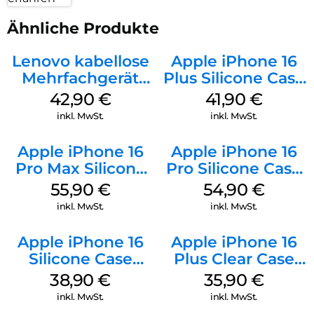
Ähnliche Produkte
Lenovo kabellose
Apple iPhone 16
Mehrfachgerät
Plus Silicone Case
Luna Grey
MagSafe Stone
42,90
€
41,90
€
Gray
inkl. MwSt.
inkl. MwSt.
Apple iPhone 16
Apple iPhone 16
Pro Max Silicone
Pro Silicone Case
Case MagSafe
MagSafe Black
55,90
€
54,90
€
Stone Gray
inkl. MwSt.
inkl. MwSt.
Apple iPhone 16
Apple iPhone 16
Silicone Case
Plus Clear Case
MagSafe
MagSafe
38,90
€
35,90
€
Ultramarine
Transparent
inkl. MwSt.
inkl. MwSt.