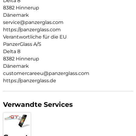
Delta 8
Welt, in der wir leben. Wir legen Wert auf Nachhaltigkeit und
8382 Hinnerup
Selbstdarstellung. Wir kümmern uns um Technik und die
Dänemark
Lebensdauer von Technik. Verwandle dein Handy in ein
service@panzerglas.com
stilvoll geschütztes Accessoire. Zeig der Welt, dass du dich
https://panzerglass.com
um sie sorgst.
Verantwortliche für die EU
PanzerGlass A/S
Delta 8
8382 Hinnerup
Dänemark
customercareeu@panzerglass.com
https://panzerglass.de
Verwandte Services