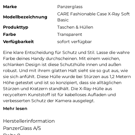
Marke
Panzerglass
CARE Fashionable Case X-Ray Soft
Modellbezeichnung
Basic
Produkttyp
Taschen & Hüllen
Farbe
Transparent
Verfügbarkeit
sofort verfügbar
Eine klare Entscheidung für Schutz und Stil. Lasse die wahre
Farbe deines Handy durchscheinen. Mit einem weichen,
schlanken Design ist diese Schutzhülle innen und außen
robust. Und mit ihrem glatten Halt sieht sie so gut aus, wie
sie sich anfühlt. Diese Hülle wurde bei Stürzen aus 1,2 Metern
Höhe getestet und ist so konzipiert, dass sie alltäglichen
Stürzen und Kratzern standhält. Die X-Ray-Hülle aus
recyceltem Kunststoff ist für kabelloses Aufladen und
verbesserten Schutz der Kamera ausgelegt.
Mehr lesen
DARE TO CARE:
CARE ist eine verspielte und schützende internationale Tech-
Herstellerinformation
und Lifestyle-Marke, die aus den hochwertigsten Materialien
PanzerGlass A/S
hergestellt und von Mode-, Kunst- und Musiktrends
beeinflusst wird. Wir kümmern uns um Menschen und die