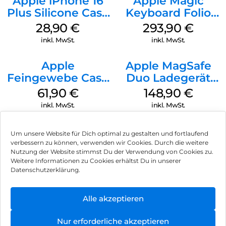
Apple iPhone 16
Apple Magic
Plus Silicone Case
Keyboard Folio
MagSafe Black
iPad 10.9″ (10.Gen.)
28,90
€
293,90
€
Weiß
inkl. MwSt.
inkl. MwSt.
Apple
Apple MagSafe
Feingewebe Case
Duo Ladegerät
iPhone 15 Pro
Weiß
61,90
€
148,90
€
MagSafe Schwarz
inkl. MwSt.
inkl. MwSt.
Um unsere Website für Dich optimal zu gestalten und fortlaufend
verbessern zu können, verwenden wir Cookies. Durch die weitere
Nutzung der Website stimmst Du der Verwendung von Cookies zu.
Impressum
Weitere Informationen zu Cookies erhältst Du in unserer
Datenschutzerklärung.
AGB
Datenschutz
Alle akzeptieren
Vertrag widerrufen
Nur erforderliche akzeptieren