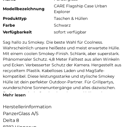
CARE Flagship Case Urban
Modellbezeichnung
Explorer
Produkttyp
Taschen & Hüllen
Farbe
Schwarz
Verfügbarkeit
sofort verfügbar
Sag hallo zu Smokey. Die beste Wahl für Coolness.
Wahrscheinlich unsere heißeste und meist erwartete Hülle.
Mit einem coolen Smokey-Finish. Schlank, aber superstark.
Phänomenaler Schutz. 4,8 Meter Falltest aus allen Winkeln
und Ecken. Verbesserter Schutz der Kamera. Hergestellt aus
recyceltem Plastik. Kabelloses Laden und MagSafe-
kompatibel. Diese leistungsstarke und stylische Smokey
Hülle ist dein perfekter Outdoor-Partner. Für Grillpartys,
wunderschöne Sonnenuntergänge und alles dazwischen.
Egal wo, egal wie, Smokey ist robust und hält auch extremen
Mehr lesen
Stürzen stand, damit du immer die Ruhe bewahrst. DARE TO
CARE CARE ist eine verspielte und schützende internationale
Herstellerinformation
Tech- und Lifestyle-Marke, die aus den hochwertigsten
PanzerGlass A/S
Materialien hergestellt und von Mode-, Kunst- und
Delta 8
Musiktrends beeinflusst wird. Wir kümmern uns um