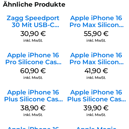
Ähnliche Produkte
Zagg Speedport
Apple iPhone 16
30 Mit USB-C
Pro Max Silicone
Kabel Weiß
Case MagSafe
30,90
€
55,90
€
Stone Gray
inkl. MwSt.
inkl. MwSt.
Apple iPhone 16
Apple iPhone 16
Pro Silicone Case
Pro Max Silicone
MagSafe Stone
Case MagSafe
60,90
€
41,90
€
Gray
Ultramarine
inkl. MwSt.
inkl. MwSt.
Apple iPhone 16
Apple iPhone 16
Plus Silicone Case
Plus Silicone Case
MagSafe Denim
MagSafe Plum
38,90
€
39,90
€
inkl. MwSt.
inkl. MwSt.