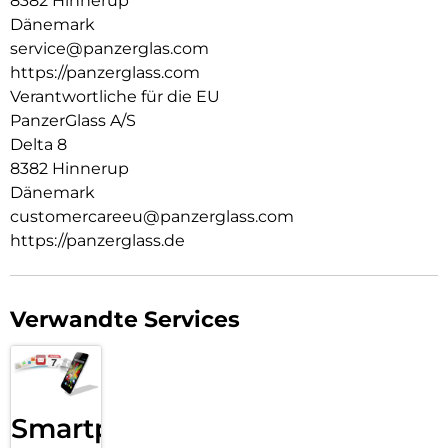
8382 Hinnerup
Menschen und die Welt, in der wir leben. Wir legen Wert auf
Nachhaltigkeit und Selbstdarstellung. Wir kümmern uns um
Dänemark
Technik und die Lebensdauer von Technik. Verwandle dein
service@panzerglas.com
Handy in ein stilvoll geschütztes Accessoire. Zeig der Welt,
https://panzerglass.com
dass du dich um sie sorgst.
Verantwortliche für die EU
PanzerGlass A/S
Delta 8
8382 Hinnerup
Dänemark
customercareeu@panzerglass.com
https://panzerglass.de
Verwandte Services
Smartphone