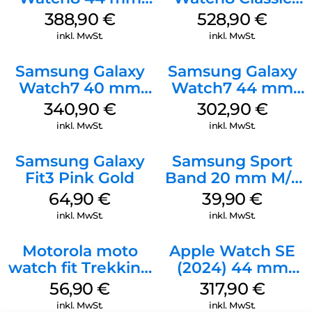
Graphite
Black
388,90
€
528,90
€
inkl. MwSt.
inkl. MwSt.
Samsung Galaxy
Samsung Galaxy
Watch7 40 mm
Watch7 44 mm
Green
Green
340,90
€
302,90
€
inkl. MwSt.
inkl. MwSt.
Samsung Galaxy
Samsung Sport
Fit3 Pink Gold
Band 20 mm M/L
Galaxy Watch4
64,90
€
39,90
€
Serie Graphite
inkl. MwSt.
inkl. MwSt.
Motorola moto
Apple Watch SE
watch fit Trekking
(2024) 44 mm
Green
GPS + Cellular
56,90
€
317,90
€
(Sportarmband
inkl. MwSt.
inkl. MwSt.