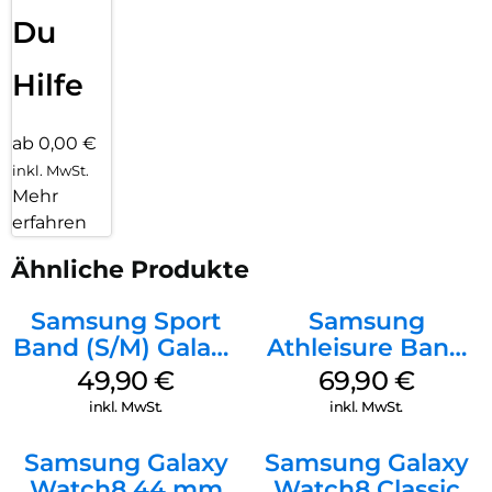
Du
Hilfe
ab 0,00 €
inkl. MwSt.
Mehr
erfahren
Ähnliche Produkte
Samsung Sport
Samsung
Band (S/M) Galaxy
Athleisure Band
Watch8/Watch8
(S/M) Galaxy
49,90
€
69,90
€
Classic White
Watch8/Watch8
inkl. MwSt.
inkl. MwSt.
Classic Sage
Samsung Galaxy
Samsung Galaxy
Watch8 44 mm
Watch8 Classic