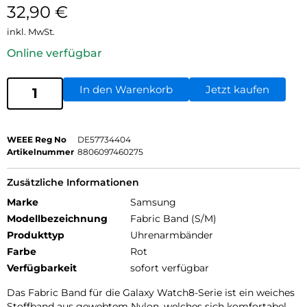
32,90
€
inkl. MwSt.
Online verfügbar
In den Warenkorb
Jetzt kaufen
WEEE Reg No
DE57734404
Artikelnummer
8806097460275
Zusätzliche Informationen
Marke
Samsung
Modellbezeichnung
Fabric Band (S/M)
Produkttyp
Uhrenarmbänder
Farbe
Rot
Verfügbarkeit
sofort verfügbar
Das Fabric Band für die Galaxy Watch8-Serie ist ein weiches
Stoffband aus gewebtem Nylon, welches sich komfortabel