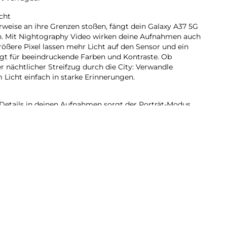
cht
eise an ihre Grenzen stoßen, fängt dein Galaxy A37 5G
in. Mit Nightography Video wirken deine Aufnahmen auch
rößere Pixel lassen mehr Licht auf den Sensor und ein
rgt für beeindruckende Farben und Kontraste. Ob
 nächtlicher Streifzug durch die City: Verwandle
icht einfach in starke Erinnerungen.
Details in deinen Aufnahmen sorgt der Porträt-Modus.
erfeinert automatisch Elemente wie Hauttöne, Haare,
e Lieblingsstimmung für deine Bilder? Speichere deine
nstellungen einfach als persönlichen Filter und wende
 an.
37 5G integrierten AI kannst du vieles mit nur einer
 du verschiedene Apps manuell öffnen musst. Lass zum
er Nachricht in deinem Kalender eintragen und
r Uhr App stellen. Oder verknüpfe deine To-do-Listen in
 passenden Erinnerungen. Unterstützt wirst du im
n wie Google Gemini oder Bixby. Starte deinen