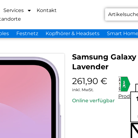
Services
Kontakt
tandorte
bles
Festnetz
Kopfhörer & Headsets
Smart Hom
Samsung Galaxy
Lavender
261,90
€
inkl. MwSt.
Produkt
Online verfügbar