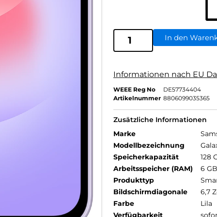
In den Waren
Informationen nach EU Da
WEEE Reg No
DE57734404
Artikelnummer
8806099035365
Zusätzliche Informationen
Marke
Sam
Modellbezeichnung
Gala
Speicherkapazität
128 
Arbeitsspeicher (RAM)
6 G
Produkttyp
Sma
Bildschirmdiagonale
6,7 Z
Farbe
Lila
Verfügbarkeit
sofo