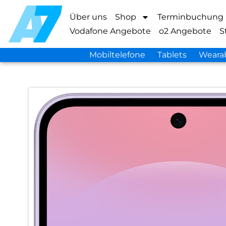
Über uns
Shop
Terminbuchung
Vodafone Angebote
o2 Angebote
S
Mobiltelefone
Tablets
Weara