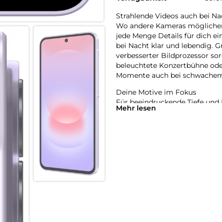
Strahlende Videos auch bei Na
Wo andere Kameras möglicherw
jede Menge Details für dich e
bei Nacht klar und lebendig. G
verbesserter Bildprozessor so
beleuchtete Konzertbühne oder
Momente auch bei schwachem L
Deine Motive im Fokus
Für beeindruckende Tiefe und 
Mehr lesen
Er analysiert die Szene und v
Himmel oder Gras. Du hast ein
bevorzugten Farb- und Lichtei
ihn auf deine Fotos und Videos
Eine Anfrage, vieles erledigt
Mit der tief in deinem Galaxy A
Anfrage erledigen – ohne dass
Beispiel einen Termin aus ein
gleichzeitig einen Alarm in de
Samsung Notes direkt mit den
Alltag von flexiblen AI-Agente