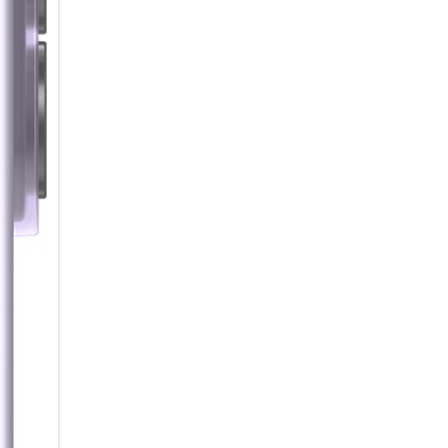
bevorzugten Agenten einfach p
AI im Hintergrund für dich arb
Sound, der verbindet
Warum alleine hören, wenn 
Auracast kannst du Audioinhal
Empfänger in der Nähe übertra
Starte einfach einen Broadcast
Video mit Ton anzuschauen. Pr
Einfach über das Smartphone v
empfangen.
Lange Energie. Kurze Ladepau
Von der ersten Nachricht am 
5.000-mAh Akku begleitet dich
bietet dir dabei bis zu 29 St
nachgeladen werden muss, brin
Galaxy A37 5G schnell wieder a