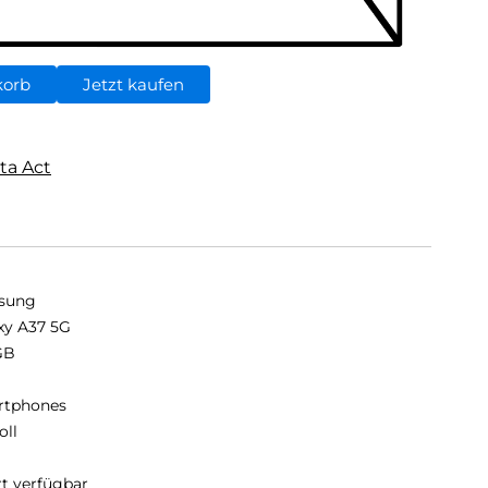
korb
Jetzt kaufen
ta Act
sung
xy A37 5G
GB
B
rtphones
oll
rt verfügbar