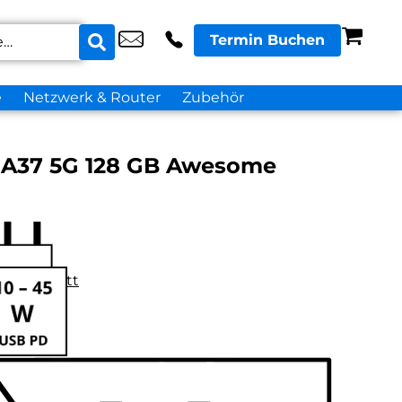
Termin Buchen
e
Netzwerk & Router
Zubehör
 A37 5G 128 GB Awesome
datenblatt