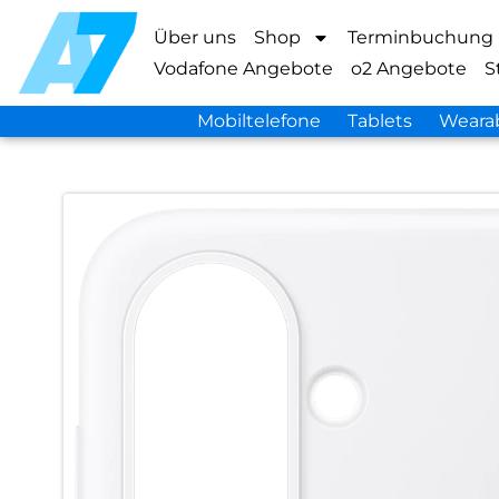
Über uns
Shop
Terminbuchung
Vodafone Angebote
o2 Angebote
S
Mobiltelefone
Tablets
Weara