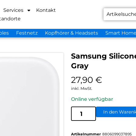
Services
Kontakt
tandorte
bles
Festnetz
Kopfhörer & Headsets
Smart Hom
Samsung Silicone
Gray
27,90
€
inkl. MwSt.
Online verfügbar
In den Waren
Artikelnummer
8806099037895