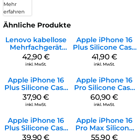
Mehr
erfahren
Ähnliche Produkte
Lenovo kabellose
Apple iPhone 16
Mehrfachgerät
Plus Silicone Case
Luna Grey
MagSafe Stone
42,90
€
41,90
€
Gray
inkl. MwSt.
inkl. MwSt.
Apple iPhone 16
Apple iPhone 16
Plus Silicone Case
Pro Silicone Case
MagSafe Lake
MagSafe Stone
37,90
€
60,90
€
Green
Gray
inkl. MwSt.
inkl. MwSt.
Apple iPhone 16
Apple iPhone 16
Plus Silicone Case
Pro Max Silicone
MagSafe Plum
Case MagSafe
39,90
€
55,90
€