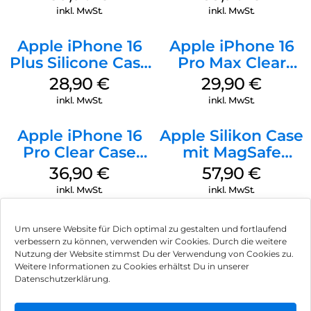
Stone Gray
inkl. MwSt.
inkl. MwSt.
Apple iPhone 16
Apple iPhone 16
Plus Silicone Case
Pro Max Clear
MagSafe Black
Case MagSafe
28,90
€
29,90
€
Transparent
inkl. MwSt.
inkl. MwSt.
Apple iPhone 16
Apple Silikon Case
Pro Clear Case
mit MagSafe
MagSafe
iPhone 14 Pro
36,90
€
57,90
€
Transparent
(PRODUCT)RED
inkl. MwSt.
inkl. MwSt.
Um unsere Website für Dich optimal zu gestalten und fortlaufend
verbessern zu können, verwenden wir Cookies. Durch die weitere
Nutzung der Website stimmst Du der Verwendung von Cookies zu.
Impressum
Weitere Informationen zu Cookies erhältst Du in unserer
Datenschutzerklärung.
AGB