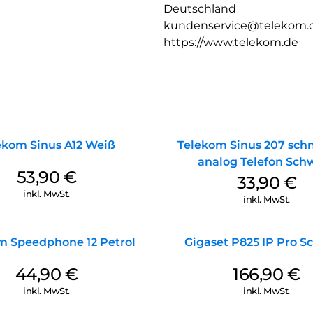
Deutschland
kundenservice@telekom.
https://www.telekom.de
ekom Sinus A12 Weiß
Telekom Sinus 207 schn
analog Telefon Sch
53,90
€
33,90
€
inkl. MwSt.
inkl. MwSt.
m Speedphone 12 Petrol
Gigaset P825 IP Pro S
44,90
€
166,90
€
inkl. MwSt.
inkl. MwSt.