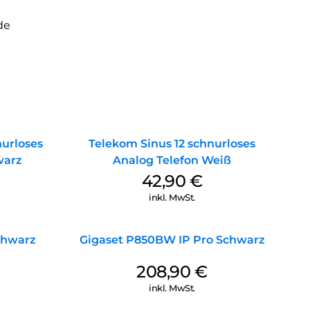
de
urloses
Telekom Sinus 12 schnurloses
warz
Analog Telefon Weiß
42,90
€
inkl. MwSt.
chwarz
Gigaset P850BW IP Pro Schwarz
208,90
€
inkl. MwSt.