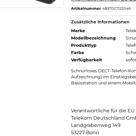
Artikelnummer
4897027122046
Zusätzliche Informationen
Marke
Tele
Modellbezeichnung
Sinu
Produkttyp
Telef
Farbe
Schw
Verfügbarkeit
sofo
Schnurloses DECT-Telefon-Kom
Aufzeichnung) im Einstiegsbe
Basisstation und einem Mobilt
Verantwortliche für die EU
Telekom Deutschland G
Landgrabenweg 149
53227 Bonn