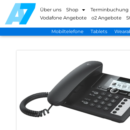
Über uns
Shop
Terminbuchung
Vodafone Angebote
o2 Angebote
S
Mobiltelefone
Tablets
Weara