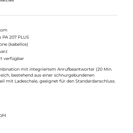
kom
s PA 207 PLUS
one (kabellos)
arz
rt verfügbar
bination mit integriertem Anrufbeantworter (20 Min.
reich, bestehend aus einer schnurgebundenen
eil mit Ladeschale, geeignet für den Standardanschluss.
mbH