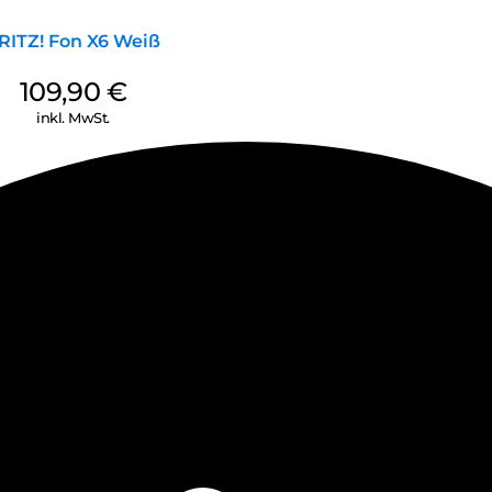
RITZ! Fon X6 Weiß
109,90
€
inkl. MwSt.