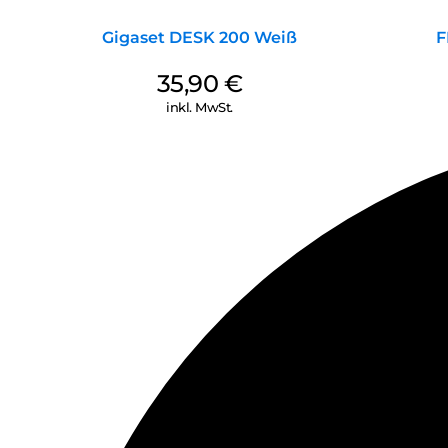
Gigaset DESK 200 Weiß
F
35,90
€
inkl. MwSt.