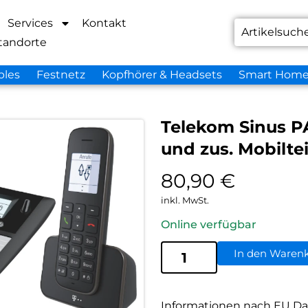
Services
Kontakt
tandorte
bles
Festnetz
Kopfhörer & Headsets
Smart Hom
Telekom Sinus PA
und zus. Mobilte
80,90
€
inkl. MwSt.
Online verfügbar
In den Waren
Informationen nach EU Da