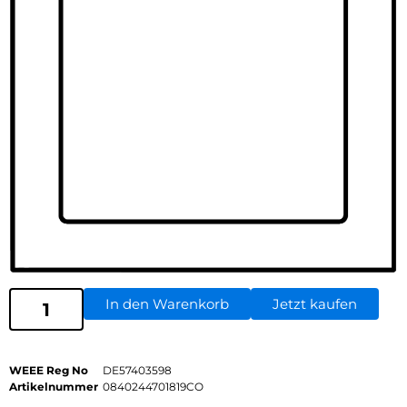
In den Warenkorb
Jetzt kaufen
WEEE Reg No
DE57403598
Artikelnummer
0840244701819CO