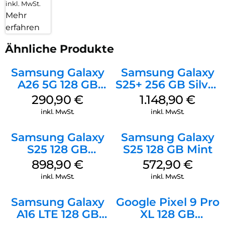
inkl. MwSt.
Mehr
erfahren
Ähnliche Produkte
Samsung Galaxy
Samsung Galaxy
A26 5G 128 GB
S25+ 256 GB Silver
White
Shadow
290,90
€
1.148,90
€
inkl. MwSt.
inkl. MwSt.
Samsung Galaxy
Samsung Galaxy
S25 128 GB
S25 128 GB Mint
Icyblue
898,90
€
572,90
€
inkl. MwSt.
inkl. MwSt.
Samsung Galaxy
Google Pixel 9 Pro
A16 LTE 128 GB
XL 128 GB