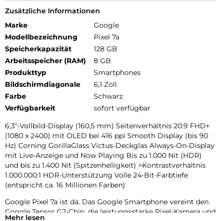
Zusätzliche Informationen
Marke
Google
Modellbezeichnung
Pixel 7a
Speicherkapazität
128 GB
Arbeitsspeicher (RAM)
8 GB
Produkttyp
Smartphones
Bildschirmdiagonale
6,1 Zoll
Farbe
Schwarz
Verfügbarkeit
sofort verfügbar
6,3″-Vollbild-Display (160,5 mm) Seitenverhältnis 20:9 FHD+
(1080 x 2400) mit OLED bei 416 ppi Smooth Display (bis 90
Hz) Corning GorillaGlass Victus-Deckglas Always-On-Display
mit Live-Anzeige und Now Playing Bis zu 1.000 Nit (HDR)
und bis zu 1.400 Nit (Spitzenhelligkeit) >Kontrastverhältnis
1.000.000:1 HDR-Unterstützung Volle 24-Bit-Farbtiefe
(entspricht ca. 16 Millionen Farben)
Google Pixel 7a ist da. Das Google Smartphone vereint den
Google Tensor G2-Chip, die leistungsstarke Pixel-Kamera und
Mehr lesen