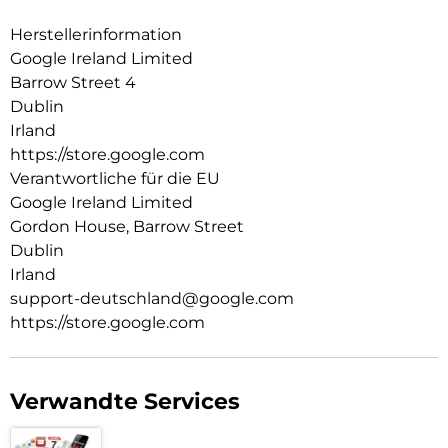
Funktionen mit hervorragender Bewertung im Bereich
Sicherheit – zu einem erschwinglichen Preis.
Herstellerinformation
Das neue Smartphone von Google ist da: Google Pixel 7a.
Google Ireland Limited
Dank des Google Tensor G2-Chips ist es besonders schnell.
Barrow Street 4
Und mit der Pixel-Kamera gelingen beeindruckende Fotos
Dublin
und Videos. VPN von Google One trägt zum Schutz deiner
Irland
Daten bei. Pixel 7a-Funktionen erhielten eine hervorragende
https://store.google.com
Bewertung im Bereich Sicherheit. Außerdem hält der Akku
den ganzen Tag. Und all das erhältst du zu einem
Verantwortliche für die EU
erschwinglichen Preis.
Google Ireland Limited
Gordon House, Barrow Street
Dublin
Irland
support-deutschland@google.com
https://store.google.com
Verwandte Services