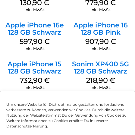
Black
Obsidian
130,90
€
779,90
€
inkl. MwSt.
inkl. MwSt.
Apple iPhone 16e
Apple iPhone 16
128 GB Schwarz
128 GB Pink
597,90
€
907,90
€
inkl. MwSt.
inkl. MwSt.
Apple iPhone 15
Sonim XP400 5G
128 GB Schwarz
128 GB Schwarz
732,90
€
218,90
€
inkl. MwSt.
inkl. MwSt.
Um unsere Website für Dich optimal zu gestalten und fortlaufend
verbessern zu können, verwenden wir Cookies. Durch die weitere
Nutzung der Website stimmst Du der Verwendung von Cookies zu.
Impressum
Weitere Informationen zu Cookies erhältst Du in unserer
Datenschutzerklärung.
AGB