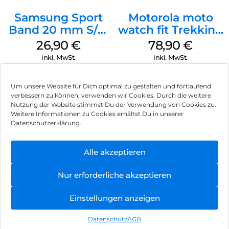
Samsung Sport
Motorola moto
Band 20 mm S/M
watch fit Trekking
Galaxy Watch4
Green
26,90
€
78,90
€
Serie Graphite
inkl. MwSt.
inkl. MwSt.
Um unsere Website für Dich optimal zu gestalten und fortlaufend
verbessern zu können, verwenden wir Cookies. Durch die weitere
Nutzung der Website stimmst Du der Verwendung von Cookies zu.
Impressum
Weitere Informationen zu Cookies erhältst Du in unserer
Datenschutzerklärung.
AGB
Datenschutz
Alle akzeptieren
Vertrag widerrufen
Nur erforderliche akzeptieren
Hinweis zur Batterieentsorgung
Einstellungen anzeigen
Newsletter
Datenschutz
AGB
©
2026
, Brodos AG – All Rights Reserved.