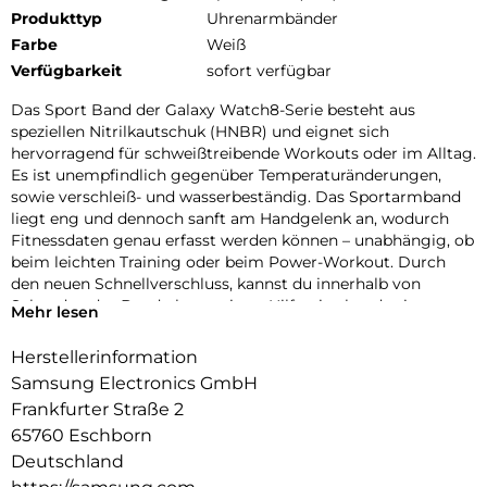
Produkttyp
Uhrenarmbänder
Farbe
Weiß
Verfügbarkeit
sofort verfügbar
Das Sport Band der Galaxy Watch8-Serie besteht aus
speziellen Nitrilkautschuk (HNBR) und eignet sich
hervorragend für schweißtreibende Workouts oder im Alltag.
Es ist unempfindlich gegenüber Temperaturänderungen,
sowie verschleiß- und wasserbeständig. Das Sportarmband
liegt eng und dennoch sanft am Handgelenk an, wodurch
Fitnessdaten genau erfasst werden können – unabhängig, ob
beim leichten Training oder beim Power-Workout. Durch
den neuen Schnellverschluss, kannst du innerhalb von
Sekunden das Band ohne weitere Hilfsmittel und mit nur
Mehr lesen
einem Knopfdruck wechseln. Wähle ein Armband das zu
deinem Stil passt und verleihe deiner Galaxy Watch8 |
Herstellerinformation
Watch8 Classic einen persönlichen Touch.
Samsung Electronics GmbH
Frankfurter Straße 2
65760 Eschborn
Deutschland