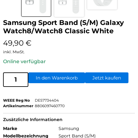
Samsung Sport Band (S/M) Galaxy
Watch8/Watch8 Classic White
49,90
€
inkl. MwSt.
Online verfügbar
In den Warenkorb
Jetzt kaufen
WEEE Reg No
DE57734404
Artikelnummer
8806097460770
Zusätzliche Informationen
Marke
Samsung
Modellbezeichnung
Sport Band (S/M)