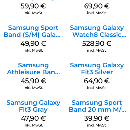
Galaxy
(M/L) Galaxy
59,90
€
69,90
€
Watch8/Watch8
Watch8/Watch8
inkl. MwSt.
inkl. MwSt.
Classic Black
Classic Graphite
Samsung Sport
Samsung Galaxy
Band (S/M) Galaxy
Watch8 Classic
Watch8/Watch8
Black
49,90
€
528,90
€
Classic Graphite
inkl. MwSt.
inkl. MwSt.
Samsung
Samsung Galaxy
Athleisure Band
Fit3 Silver
S/M Galaxy
45,90
€
64,90
€
Watch7 Cream
inkl. MwSt.
inkl. MwSt.
Samsung Galaxy
Samsung Sport
Fit3 Gray
Band 20 mm M/L
Galaxy Watch4
47,90
€
39,90
€
Serie Graphite
inkl. MwSt.
inkl. MwSt.